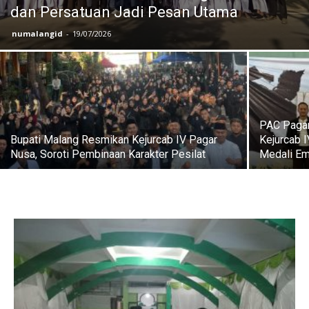
dan Persatuan Jadi Pesan Utama
numalangid
-
19/07/2026
PAC Paga
Bupati Malang Resmikan Kejurcab IV Pagar
Kejurcab 
Nusa, Soroti Pembinaan Karakter Pesilat
Medali E