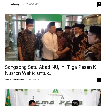
numalangid
-
25/06/2022
0
Songsong Satu Abad NU, Ini Tiga Pesan KH
Nusron Wahid untuk...
Hari Istiawan
-
01/06/2022
0