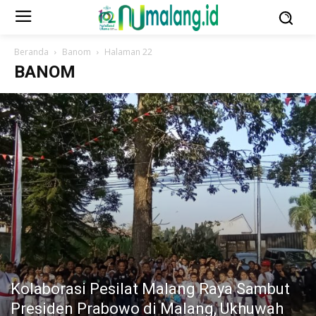
Beranda
Banom
Halaman 22
BANOM
Kolaborasi Pesilat Malang Raya Sambut
Presiden Prabowo di Malang, Ukhuwah