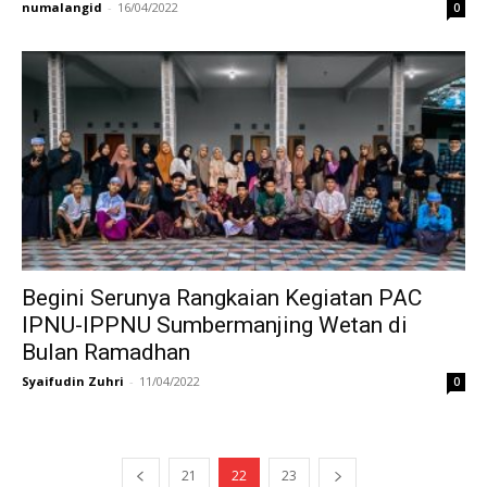
numalangid
-
16/04/2022
0
Begini Serunya Rangkaian Kegiatan PAC
IPNU-IPPNU Sumbermanjing Wetan di
Bulan Ramadhan
Syaifudin Zuhri
-
11/04/2022
0
21
22
23