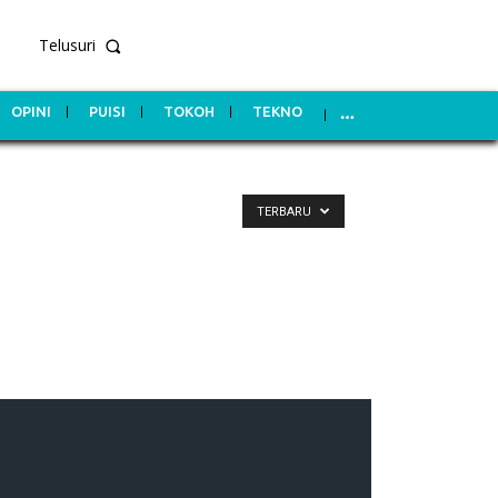
Telusuri
OPINI
PUISI
TOKOH
TEKNO
TERBARU