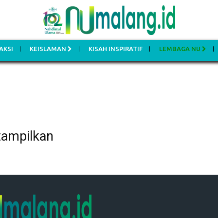
AKSI
KEISLAMAN
KISAH INSPIRATIF
LEMBAGA NU
tampilkan