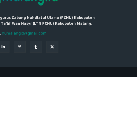
ngurus Cabang Nahdlatul Ulama (PCNU) Kabupaten
 Ta'lif Wan Nasyr (LTN PCNU) Kabupaten Malang.
:
numalangid@gmail.com