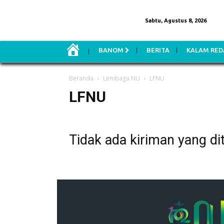
Sabtu, Agustus 8, 2026
H
BANOM
BERITA
KALAM RED
O
M
E
Beranda
Lembaga NU
LFNU
LFNU
Tidak ada kiriman yang di