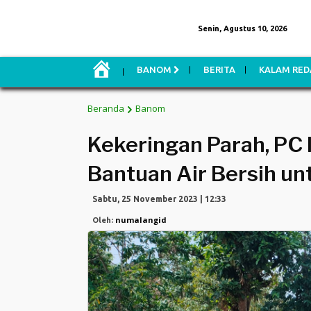
Senin, Agustus 10, 2026
H
BANOM
BERITA
KALAM RED
O
M
E
Beranda
Banom
Kekeringan Parah, PC 
Bantuan Air Bersih u
Sabtu, 25 November 2023 | 12:33
numalangid
Oleh: