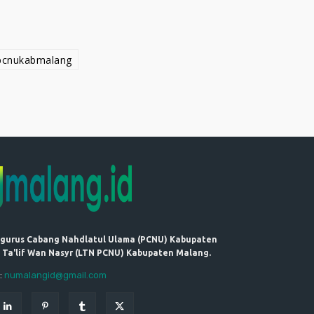
pcnukabmalang
ngurus Cabang Nahdlatul Ulama (PCNU) Kabupaten
 Ta'lif Wan Nasyr (LTN PCNU) Kabupaten Malang.
:
numalangid@gmail.com