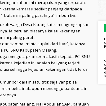
ekeringan tahun ini merupakan yang terparah.
ah karena kemarau sedikit panjang daripada
 1 bulan ini paling parahnya”, imbuh Evi.
u tokoh warga Desa Karangkates mengungkapkan
unnya. Ia berujar, biasanya kalau kekeringan
n ini paling parah.
H
S
 dan sampai minta suplai dari luar”, katanya
ua PC ISNU Kabupaten Malang.
i juga mengucapkan terimakasih kepada PC ISNU
S
rena kejadian ini adalah hal yang terjadi
S
G
lusi sehingga kejadian kekeringan tidak terus
d
umur bor dalam satu titik saja yang bisa
rlu membeli air ataupun menunggu bantuan air
harapnya.
Kabupaten Malang, Kiai Abdullah SAM, bantuan