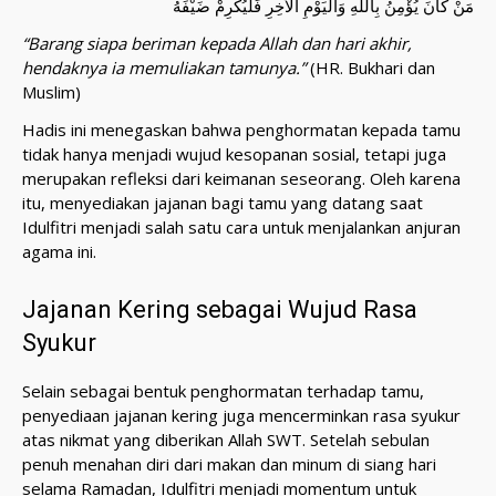
مَنْ كَانَ يُؤْمِنُ بِاللهِ وَاْليَوْمِ اْلأخِرِ فَلْيُكْرِمْ ضَيْفَهُ
“Barang siapa beriman kepada Allah dan hari akhir,
hendaknya ia memuliakan tamunya.”
(HR. Bukhari dan
Muslim)
Hadis ini menegaskan bahwa penghormatan kepada tamu
tidak hanya menjadi wujud kesopanan sosial, tetapi juga
merupakan refleksi dari keimanan seseorang. Oleh karena
itu, menyediakan jajanan bagi tamu yang datang saat
Idulfitri menjadi salah satu cara untuk menjalankan anjuran
agama ini.
Jajanan Kering sebagai Wujud Rasa
Syukur
Selain sebagai bentuk penghormatan terhadap tamu,
penyediaan jajanan kering juga mencerminkan rasa syukur
atas nikmat yang diberikan Allah SWT. Setelah sebulan
penuh menahan diri dari makan dan minum di siang hari
selama Ramadan, Idulfitri menjadi momentum untuk