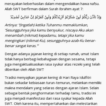
merayakan keberhasilan dalam mengendalikan hawa nafsu.
Allah SWT berfirman dalam Surah Ibrahim ayat 7:
وَاِذْ تَاَذَّنَ رَبُّكُمْ لَىِٕنْ شَكَرْتُمْ لَاَزِيْدَنَّكُمْ وَلَىِٕنْ كَفَرْتُمْ اِنَّ عَذَابِيْ لَشَدِيْدٌ
Artinya: “(Ingatlah) ketika Tuhanmu memaklumkan,
‘Sesungguhnya jika kamu bersyukur, niscaya Aku akan
menambah (nikmat) kepadamu, tetapi jika kamu
mengingkari (nikmat-Ku), sesungguhnya azab-Ku benar-
benar sangat keras.'”
Dengan adanya jajanan kering di setiap rumah, umat Islam
tidak hanya berbagi kebahagiaan dengan sesama, tetapi
juga mengaktualisasikan rasa syukur atas rezeki yang telah
diberikan oleh Allah SWT
Tradisi menyajikan jajanan kering di Hari Raya Idulfitri
bukan sekadar kebiasaan turun-temurun, melainkan memiliki
makna mendalam yang selaras dengan ajaran Islam. Selain
sebagai bentuk penghormatan terhadap tamu, tradisi ini
juga menjadi manifestasi dari rasa syukur kepada Allah
SWT. Oleh karena itu, mempertahankan dan melestarikan