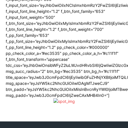
f_input_font_size=”eyJhbGwiOiIxNCIsImxhbmRzY2FwZSI6IjEzIiw
f_input_font_line_height=”1.2″ f_btn_font_family=”653″
f_input_font_weight=”500″
f_btn_font_size=”eyJhbGwiOiIxMyIsImxhbmRzY2FwZSI6IjEyIiwi
f_btn_font_line_height=”1.2″ f_btn_font_weight=”700″
f_pp_font_family=”653″
f_pp_font_size=”eyJhbGwiOiIxMyIsImxhbmRzY2FwZSI6IjEyIiwi
f_pp_font_line_height=”1.2″ pp_check_color=”#000000″
pp_check_color_a=”#ec3535″ pp_check_color_a_h=”#c11f1f”
f_btn_font_transform=”uppercase”
tdc_css=”eyJhbGwiOnsibWFyZ2luLWJvdHRvbSI6IjQwIiwiZGlz
msg_succ_radius=”2″ btn_bg=”#ec3535″ btn_bg_h=”#c11f1f”
title_space=”eyJwb3J0cmFpdCI6IjEyIiwibGFuZHNjYXBlIjoiMTQi
msg_space=”eyJsYW5kc2NhcGUiOiIwIDAgMTJweCJ9″
btn_padd=”eyJsYW5kc2NhcGUiOiIxMiIsInBvcnRyYWl0IjoiMTBwe
msg_padd=”eyJwb3J0cmFpdCI6IjZweCAxMHB4In0=”]