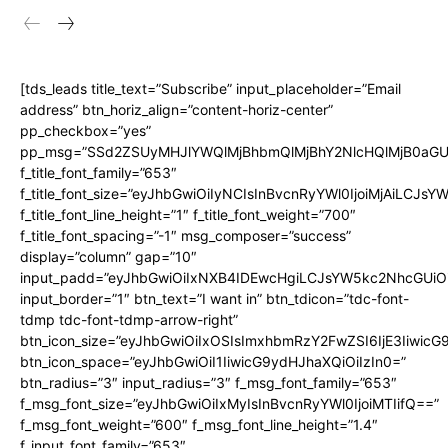
[tds_leads title_text=”Subscribe” input_placeholder=”Email
address” btn_horiz_align=”content-horiz-center”
pp_checkbox=”yes”
pp_msg=”SSd2ZSUyMHJlYWQlMjBhbmQlMjBhY2NlcHQlMjB0aGU
f_title_font_family=”653″
f_title_font_size=”eyJhbGwiOiIyNCIsInBvcnRyYWl0IjoiMjAiLCJs
f_title_font_line_height=”1″ f_title_font_weight=”700″
f_title_font_spacing=”-1″ msg_composer=”success”
display=”column” gap=”10″
input_padd=”eyJhbGwiOiIxNXB4IDEwcHgiLCJsYW5kc2NhcGUiO
input_border=”1″ btn_text=”I want in” btn_tdicon=”tdc-font-
tdmp tdc-font-tdmp-arrow-right”
btn_icon_size=”eyJhbGwiOiIxOSIsImxhbmRzY2FwZSI6IjE3Iiwic
btn_icon_space=”eyJhbGwiOiI1IiwicG9ydHJhaXQiOiIzIn0=”
btn_radius=”3″ input_radius=”3″ f_msg_font_family=”653″
f_msg_font_size=”eyJhbGwiOiIxMyIsInBvcnRyYWl0IjoiMTIifQ==”
f_msg_font_weight=”600″ f_msg_font_line_height=”1.4″
f_input_font_family=”653″