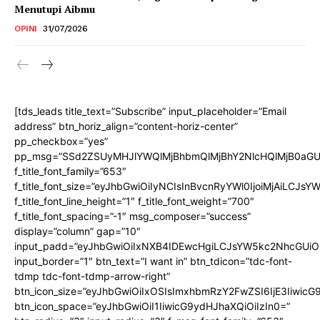
Menutupi Aibmu
OPINI
31/07/2026
[tds_leads title_text=”Subscribe” input_placeholder=”Email
address” btn_horiz_align=”content-horiz-center”
pp_checkbox=”yes”
pp_msg=”SSd2ZSUyMHJlYWQlMjBhbmQlMjBhY2NlcHQlMjB0aGU
f_title_font_family=”653″
f_title_font_size=”eyJhbGwiOiIyNCIsInBvcnRyYWl0IjoiMjAiLCJs
f_title_font_line_height=”1″ f_title_font_weight=”700″
f_title_font_spacing=”-1″ msg_composer=”success”
display=”column” gap=”10″
input_padd=”eyJhbGwiOiIxNXB4IDEwcHgiLCJsYW5kc2NhcGUiO
input_border=”1″ btn_text=”I want in” btn_tdicon=”tdc-font-
tdmp tdc-font-tdmp-arrow-right”
btn_icon_size=”eyJhbGwiOiIxOSIsImxhbmRzY2FwZSI6IjE3Iiwic
btn_icon_space=”eyJhbGwiOiI1IiwicG9ydHJhaXQiOiIzIn0=”