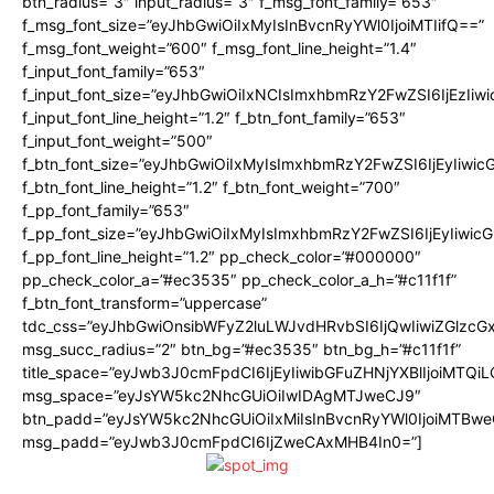
btn_radius=”3″ input_radius=”3″ f_msg_font_family=”653″
f_msg_font_size=”eyJhbGwiOiIxMyIsInBvcnRyYWl0IjoiMTIifQ==”
f_msg_font_weight=”600″ f_msg_font_line_height=”1.4″
f_input_font_family=”653″
f_input_font_size=”eyJhbGwiOiIxNCIsImxhbmRzY2FwZSI6IjEzIiw
f_input_font_line_height=”1.2″ f_btn_font_family=”653″
f_input_font_weight=”500″
f_btn_font_size=”eyJhbGwiOiIxMyIsImxhbmRzY2FwZSI6IjEyIiwi
f_btn_font_line_height=”1.2″ f_btn_font_weight=”700″
f_pp_font_family=”653″
f_pp_font_size=”eyJhbGwiOiIxMyIsImxhbmRzY2FwZSI6IjEyIiwi
f_pp_font_line_height=”1.2″ pp_check_color=”#000000″
pp_check_color_a=”#ec3535″ pp_check_color_a_h=”#c11f1f”
f_btn_font_transform=”uppercase”
tdc_css=”eyJhbGwiOnsibWFyZ2luLWJvdHRvbSI6IjQwIiwiZGlz
msg_succ_radius=”2″ btn_bg=”#ec3535″ btn_bg_h=”#c11f1f”
title_space=”eyJwb3J0cmFpdCI6IjEyIiwibGFuZHNjYXBlIjoiMTQi
msg_space=”eyJsYW5kc2NhcGUiOiIwIDAgMTJweCJ9″
btn_padd=”eyJsYW5kc2NhcGUiOiIxMiIsInBvcnRyYWl0IjoiMTBwe
msg_padd=”eyJwb3J0cmFpdCI6IjZweCAxMHB4In0=”]