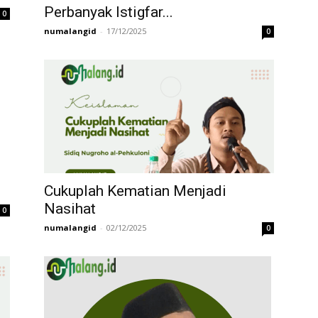
Perbanyak Istigfar...
0
numalangid
-
17/12/2025
0
Cukuplah Kematian Menjadi
Nasihat
0
numalangid
-
02/12/2025
0