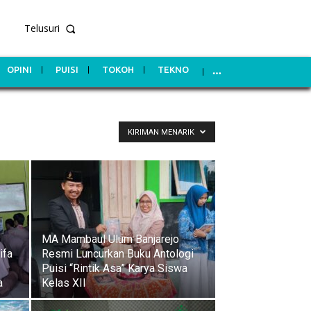
Telusuri
OPINI
PUISI
TOKOH
TEKNO
KIRIMAN MENARIK
MA Mambaul Ulum Banjarejo
ifa
Resmi Luncurkan Buku Antologi
Puisi “Rintik Asa” Karya Siswa
a
Kelas XII