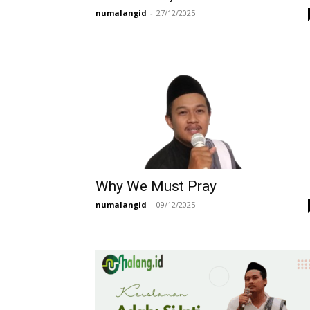
numalangid
-
27/12/2025
Why We Must Pray
numalangid
-
09/12/2025