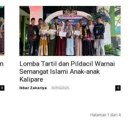
an
Lomba Tartil dan Pildacil Warnai
Semangat Islami Anak-anak
Kalipare
Ikbar Zakariya
-
30/06/2025
0
0
Halaman 1 dari 4