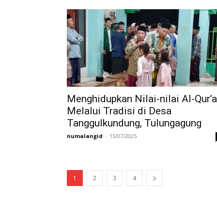
Menghidupkan Nilai-nilai Al-Qur’
Melalui Tradisi di Desa
Tanggulkundung, Tulungagung
numalangid
-
13/07/2025
1
2
3
4