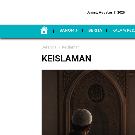
Jumat, Agustus 7, 2026
H
BANOM
BERITA
KALAM RED
O
M
E
Beranda
Keislaman
KEISLAMAN