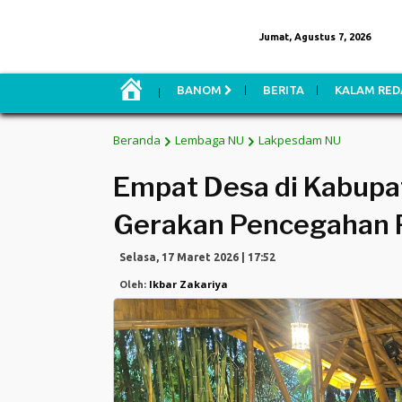
Jumat, Agustus 7, 2026
H
BANOM
BERITA
KALAM RED
O
M
E
Beranda
Lembaga NU
Lakpesdam NU
Empat Desa di Kabupa
Gerakan Pencegahan 
Selasa, 17 Maret 2026 | 17:52
Ikbar Zakariya
Oleh: