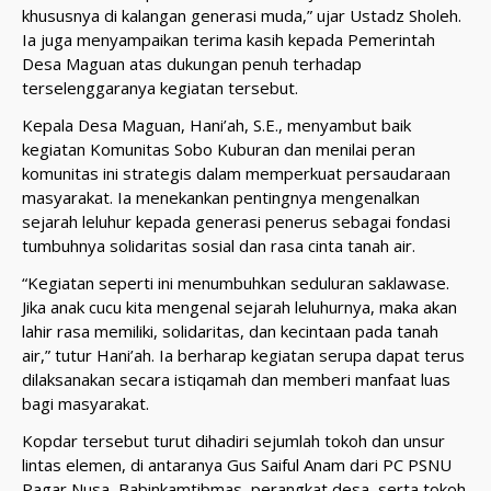
khususnya di kalangan generasi muda,” ujar Ustadz Sholeh.
Ia juga menyampaikan terima kasih kepada Pemerintah
Desa Maguan atas dukungan penuh terhadap
terselenggaranya kegiatan tersebut.
Kepala Desa Maguan, Hani’ah, S.E., menyambut baik
kegiatan Komunitas Sobo Kuburan dan menilai peran
komunitas ini strategis dalam memperkuat persaudaraan
masyarakat. Ia menekankan pentingnya mengenalkan
sejarah leluhur kepada generasi penerus sebagai fondasi
tumbuhnya solidaritas sosial dan rasa cinta tanah air.
“Kegiatan seperti ini menumbuhkan seduluran saklawase.
Jika anak cucu kita mengenal sejarah leluhurnya, maka akan
lahir rasa memiliki, solidaritas, dan kecintaan pada tanah
air,” tutur Hani’ah. Ia berharap kegiatan serupa dapat terus
dilaksanakan secara istiqamah dan memberi manfaat luas
bagi masyarakat.
Kopdar tersebut turut dihadiri sejumlah tokoh dan unsur
lintas elemen, di antaranya Gus Saiful Anam dari PC PSNU
Pagar Nusa, Babinkamtibmas, perangkat desa, serta tokoh