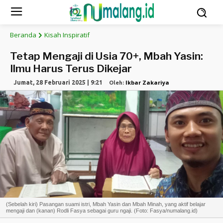
Beranda
Kisah Inspiratif
Tetap Mengaji di Usia 70+, Mbah Yasin:
Ilmu Harus Terus Dikejar
Ikbar Zakariya
Jumat, 28 Februari 2025 | 9:21
Oleh:
(Sebelah kiri) Pasangan suami istri, Mbah Yasin dan Mbah Minah, yang aktif belajar
mengaji dan (kanan) Rodli Fasya sebagai guru ngaji. (Foto: Fasya/numalang.id)