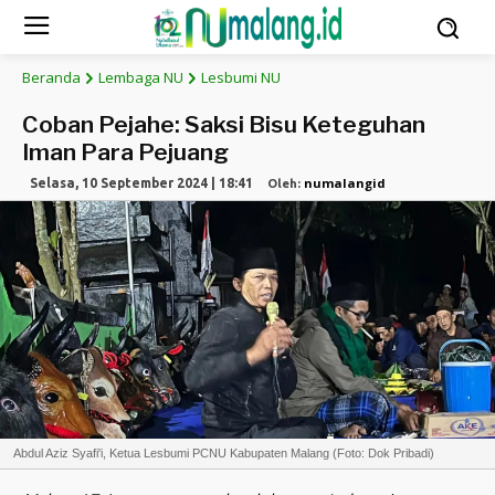
Beranda
Lembaga NU
Lesbumi NU
Coban Pejahe: Saksi Bisu Keteguhan
Iman Para Pejuang
numalangid
Selasa, 10 September 2024 | 18:41
Oleh:
Abdul Aziz Syafi'i, Ketua Lesbumi PCNU Kabupaten Malang (Foto: Dok Pribadi)