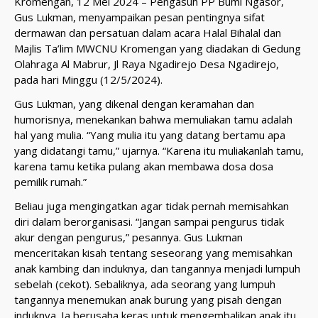
Kromengan, 12 Mei 2024 – Pengasuh PP Bumi Ngasor,
Gus Lukman, menyampaikan pesan pentingnya sifat
dermawan dan persatuan dalam acara Halal Bihalal dan
Majlis Ta’lim MWCNU Kromengan yang diadakan di Gedung
Olahraga Al Mabrur, Jl Raya Ngadirejo Desa Ngadirejo,
pada hari Minggu (12/5/2024).
Gus Lukman, yang dikenal dengan keramahan dan
humorisnya, menekankan bahwa memuliakan tamu adalah
hal yang mulia. “Yang mulia itu yang datang bertamu apa
yang didatangi tamu,” ujarnya. “Karena itu muliakanlah tamu,
karena tamu ketika pulang akan membawa dosa dosa
pemilik rumah.”
Beliau juga mengingatkan agar tidak pernah memisahkan
diri dalam berorganisasi. “Jangan sampai pengurus tidak
akur dengan pengurus,” pesannya. Gus Lukman
menceritakan kisah tentang seseorang yang memisahkan
anak kambing dan induknya, dan tangannya menjadi lumpuh
sebelah (cekot). Sebaliknya, ada seorang yang lumpuh
tangannya menemukan anak burung yang pisah dengan
induknya. Ia berusaha keras untuk mengembalikan anak itu