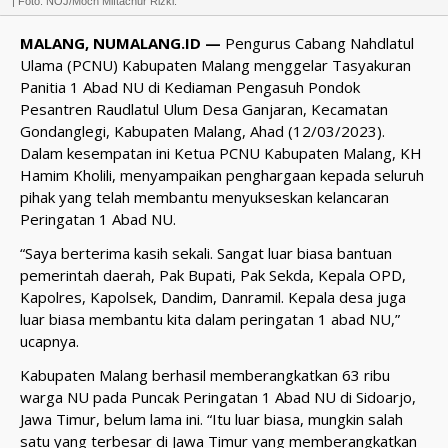
| Foto: NOJ/Moch Miftachur Rizki.
MALANG, NUMALANG.ID —
Pengurus Cabang Nahdlatul
Ulama (PCNU) Kabupaten Malang menggelar Tasyakuran
Panitia 1 Abad NU di Kediaman Pengasuh Pondok
Pesantren Raudlatul Ulum Desa Ganjaran, Kecamatan
Gondanglegi, Kabupaten Malang, Ahad (12/03/2023).
Dalam kesempatan ini Ketua PCNU Kabupaten Malang, KH
Hamim Kholili, menyampaikan penghargaan kepada seluruh
pihak yang telah membantu menyukseskan kelancaran
Peringatan 1 Abad NU.
“Saya berterima kasih sekali. Sangat luar biasa bantuan
pemerintah daerah, Pak Bupati, Pak Sekda, Kepala OPD,
Kapolres, Kapolsek, Dandim, Danramil. Kepala desa juga
luar biasa membantu kita dalam peringatan 1 abad NU,”
ucapnya.
Kabupaten Malang berhasil memberangkatkan 63 ribu
warga NU pada Puncak Peringatan 1 Abad NU di Sidoarjo,
Jawa Timur, belum lama ini. “Itu luar biasa, mungkin salah
satu yang terbesar di Jawa Timur yang memberangkatkan