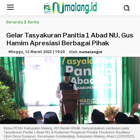
Beranda
Berita
Gelar Tasyakuran Panitia 1 Abad NU, Gus
Hamim Apresiasi Berbagai Pihak
numalangid
Minggu, 12 Maret 2023 | 19:20
Oleh:
Ketua PCNU Kabupaten Malang, KH Hamim Kholili, menyampaikan sambutan pada
Tasyakuran Panitia 1 Abad NU di Kediaman Pengasuh Pondok Pesantren Raudlatul
Ulum Desa Ganjaran, Kecamatan Gondanglegi, Kabupaten Malang, Ahad (12/03/2023).