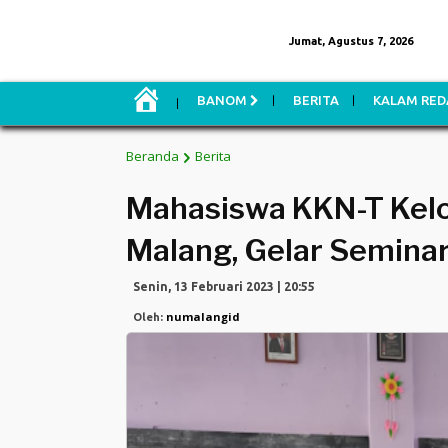
Jumat, Agustus 7, 2026
H
BANOM
BERITA
KALAM RED
O
M
E
Beranda
Berita
Mahasiswa KKN-T Kel
Malang, Gelar Semina
Senin, 13 Februari 2023 | 20:55
numalangid
Oleh: