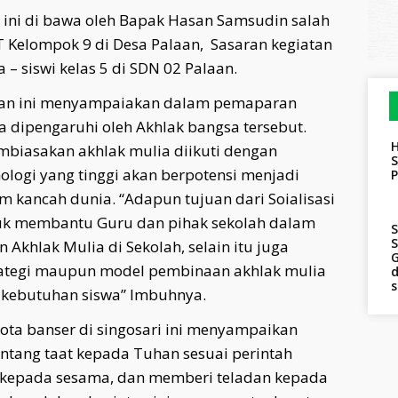
k ini di bawa oleh Bapak Hasan Samsudin salah
Kelompok 9 di Desa Palaan, Sasaran kegiatan
 – siswi kelas 5 di SDN 02 Palaan.
asan ini menyampaiakan dalam pemaparan
 dipengaruhi oleh Akhlak bangsa tersebut.
H
biasakan akhlak mulia diikuti dengan
S
logi yang tinggi akan berpotensi menjadi
 kancah dunia. “Adapun tujuan dari Soialisasi
tuk membantu Guru dan pihak sekolah dalam
S
S
Akhlak Mulia di Sekolah, selain itu juga
G
tegi maupun model pembinaan akhlak mulia
d
kebutuhan siswa” Imbuhnya.
gota banser di singosari ini menyampaikan
tentang taat kepada Tuhan sesuai perintah
hi kepada sesama, dan memberi teladan kepada