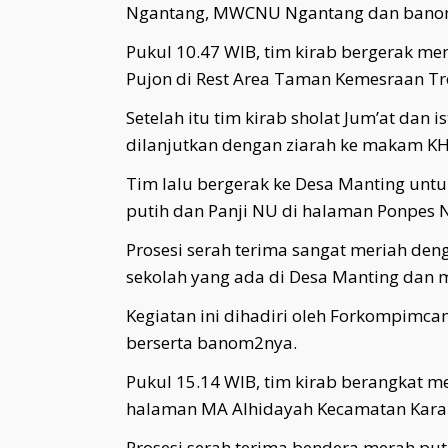
Ngantang, MWCNU Ngantang dan ban
Pukul 10.47 WIB, tim kirab bergerak me
Pujon di Rest Area Taman Kemesraan Tr
Setelah itu tim kirab sholat Jum’at dan 
dilanjutkan dengan ziarah ke makam KH.
Tim lalu bergerak ke Desa Manting un
putih dan Panji NU di halaman Ponpes 
Prosesi serah terima sangat meriah den
sekolah yang ada di Desa Manting dan 
Kegiatan ini dihadiri oleh Forkompimc
berserta banom2nya.
Pukul 15.14 WIB, tim kirab berangkat 
halaman MA Alhidayah Kecamatan Kara
Prosesi serah terima bendera merah puti