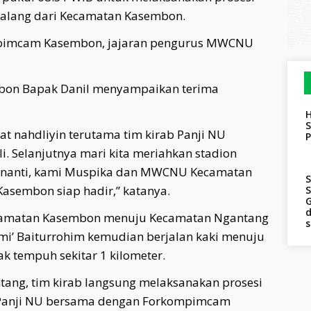
alang dari Kecamatan Kasembon.
ompimcam Kasembon, jajaran pengurus MWCNU
mbon Bapak Danil menyampaikan terima
H
S
t nahdliyin terutama tim kirab Panji NU
i. Selanjutnya mari kita meriahkan stadion
ri nanti, kami Muspika dan MWCNU Kecamatan
S
asembon siap hadir,” katanya.
S
G
d
ecamatan Kasembon menuju Kecamatan Ngantang
ami’ Baiturrohim kemudian berjalan kaki menuju
k tempuh sekitar 1 kilometer.
ang, tim kirab langsung melaksanakan prosesi
n Panji NU bersama dengan Forkompimcam