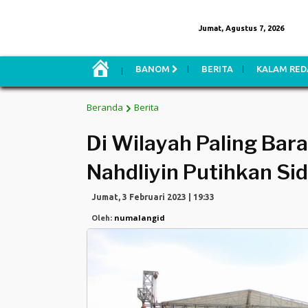
Jumat, Agustus 7, 2026
H
BANOM
BERITA
KALAM RED
O
M
E
Beranda
Berita
Di Wilayah Paling Ba
Nahdliyin Putihkan Si
Jumat, 3 Februari 2023 | 19:33
numalangid
Oleh: