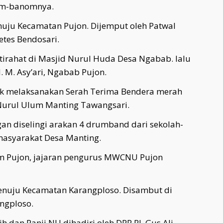
om-banomnya.
nuju Kecamatan Pujon. Dijemput oleh Patwal
etes Bendosari.
istirahat di Masjid Nurul Huda Desa Ngabab. lalu
 M. Asy’ari, Ngabab Pujon.
tuk melaksanakan Serah Terima Bendera merah
Nurul Ulum Manting Tawangsari.
gan diselingi arakan 4 drumband dari sekolah-
masyarakat Desa Manting.
am Pujon, jajaran pengurus MWCNU Pujon
menuju Kecamatan Karangploso. Disambut di
ngploso.
h dan Panji NU dihadiri oleh DPR RI, Gus Ali