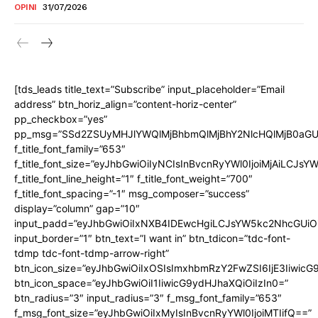
OPINI
31/07/2026
[tds_leads title_text=”Subscribe” input_placeholder=”Email
address” btn_horiz_align=”content-horiz-center”
pp_checkbox=”yes”
pp_msg=”SSd2ZSUyMHJlYWQlMjBhbmQlMjBhY2NlcHQlMjB0aGU
f_title_font_family=”653″
f_title_font_size=”eyJhbGwiOiIyNCIsInBvcnRyYWl0IjoiMjAiLCJs
f_title_font_line_height=”1″ f_title_font_weight=”700″
f_title_font_spacing=”-1″ msg_composer=”success”
display=”column” gap=”10″
input_padd=”eyJhbGwiOiIxNXB4IDEwcHgiLCJsYW5kc2NhcGUiO
input_border=”1″ btn_text=”I want in” btn_tdicon=”tdc-font-
tdmp tdc-font-tdmp-arrow-right”
btn_icon_size=”eyJhbGwiOiIxOSIsImxhbmRzY2FwZSI6IjE3Iiwic
btn_icon_space=”eyJhbGwiOiI1IiwicG9ydHJhaXQiOiIzIn0=”
btn_radius=”3″ input_radius=”3″ f_msg_font_family=”653″
f_msg_font_size=”eyJhbGwiOiIxMyIsInBvcnRyYWl0IjoiMTIifQ==”