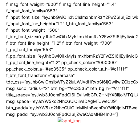
f_msg_font_weight=”600″ f_msg_font_line_height=”1.4″
f_input_font_family=”653″
f_input_font_size=”eyJhbGwiOiIxNCIsImxhbmRzY2FwZSI6IjEzIiw
f_input_font_line_height=”1.2″ f_btn_font_family=”653″
f_input_font_weight=”500″
f_btn_font_size=”eyJhbGwiOiIxMyIsImxhbmRzY2FwZSI6IjEyIiwi
f_btn_font_line_height=”1.2″ f_btn_font_weight=”700″
f_pp_font_family=”653″
f_pp_font_size=”eyJhbGwiOiIxMyIsImxhbmRzY2FwZSI6IjEyIiwi
f_pp_font_line_height=”1.2″ pp_check_color=”#000000″
pp_check_color_a=”#ec3535″ pp_check_color_a_h=”#c11f1f”
f_btn_font_transform=”uppercase”
tdc_css=”eyJhbGwiOnsibWFyZ2luLWJvdHRvbSI6IjQwIiwiZGlz
msg_succ_radius=”2″ btn_bg=”#ec3535″ btn_bg_h=”#c11f1f”
title_space=”eyJwb3J0cmFpdCI6IjEyIiwibGFuZHNjYXBlIjoiMTQi
msg_space=”eyJsYW5kc2NhcGUiOiIwIDAgMTJweCJ9″
btn_padd=”eyJsYW5kc2NhcGUiOiIxMiIsInBvcnRyYWl0IjoiMTBwe
msg_padd=”eyJwb3J0cmFpdCI6IjZweCAxMHB4In0=”]