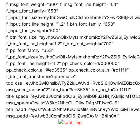
f_msg_font_weight=”600″ f_msg_font_line_height=”1.4″
f_input_font_family=”653″
f_input_font_size=”eyJhbGwiOiIxNCIsImxhbmRzY2FwZSI6IjEzIiw
f_input_font_line_height=”1.2″ f_btn_font_family=”653″
f_input_font_weight=”500″
f_btn_font_size=”eyJhbGwiOiIxMyIsImxhbmRzY2FwZSI6IjEyIiwi
f_btn_font_line_height=”1.2″ f_btn_font_weight=”700″
f_pp_font_family=”653″
f_pp_font_size=”eyJhbGwiOiIxMyIsImxhbmRzY2FwZSI6IjEyIiwi
f_pp_font_line_height=”1.2″ pp_check_color=”#000000″
pp_check_color_a=”#ec3535″ pp_check_color_a_h=”#c11f1f”
f_btn_font_transform=”uppercase”
tdc_css=”eyJhbGwiOnsibWFyZ2luLWJvdHRvbSI6IjQwIiwiZGlz
msg_succ_radius=”2″ btn_bg=”#ec3535″ btn_bg_h=”#c11f1f”
title_space=”eyJwb3J0cmFpdCI6IjEyIiwibGFuZHNjYXBlIjoiMTQi
msg_space=”eyJsYW5kc2NhcGUiOiIwIDAgMTJweCJ9″
btn_padd=”eyJsYW5kc2NhcGUiOiIxMiIsInBvcnRyYWl0IjoiMTBwe
msg_padd=”eyJwb3J0cmFpdCI6IjZweCAxMHB4In0=”]