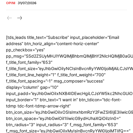
OPINI
31/07/2026
[tds_leads title_text=”Subscribe” input_placeholder=”Email
address” btn_horiz_align=”content-horiz-center”
pp_checkbox=”yes”
pp_msg=”SSd2ZSUyMHJlYWQlMjBhbmQlMjBhY2NlcHQlMjB0aGU
f_title_font_family=”653″
f_title_font_size=”eyJhbGwiOiIyNCIsInBvcnRyYWl0IjoiMjAiLCJs
f_title_font_line_height=”1″ f_title_font_weight=”700″
f_title_font_spacing=”-1″ msg_composer=”success”
display=”column” gap=”10″
input_padd=”eyJhbGwiOiIxNXB4IDEwcHgiLCJsYW5kc2NhcGUiO
input_border=”1″ btn_text=”I want in” btn_tdicon=”tdc-font-
tdmp tdc-font-tdmp-arrow-right”
btn_icon_size=”eyJhbGwiOiIxOSIsImxhbmRzY2FwZSI6IjE3Iiwic
btn_icon_space=”eyJhbGwiOiI1IiwicG9ydHJhaXQiOiIzIn0=”
btn_radius=”3″ input_radius=”3″ f_msg_font_family=”653″
f_msg_font_size=”eyJhbGwiOiIxMyIsInBvcnRyYWl0IjoiMTIifQ==”