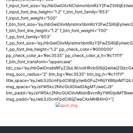
f_input_font_size=”eyJhbGwiOiIxNCIsImxhbmRzY2FwZSI6IjEzIiw
f_input_font_line_height=”1.2″ f_btn_font_family=”653″
f_input_font_weight=”500″
f_btn_font_size=”eyJhbGwiOiIxMyIsImxhbmRzY2FwZSI6IjEyIiwi
f_btn_font_line_height=”1.2″ f_btn_font_weight=”700″
f_pp_font_family=”653″
f_pp_font_size=”eyJhbGwiOiIxMyIsImxhbmRzY2FwZSI6IjEyIiwi
f_pp_font_line_height=”1.2″ pp_check_color=”#000000″
pp_check_color_a=”#ec3535″ pp_check_color_a_h=”#c11f1f”
f_btn_font_transform=”uppercase”
tdc_css=”eyJhbGwiOnsibWFyZ2luLWJvdHRvbSI6IjQwIiwiZGlz
msg_succ_radius=”2″ btn_bg=”#ec3535″ btn_bg_h=”#c11f1f”
title_space=”eyJwb3J0cmFpdCI6IjEyIiwibGFuZHNjYXBlIjoiMTQi
msg_space=”eyJsYW5kc2NhcGUiOiIwIDAgMTJweCJ9″
btn_padd=”eyJsYW5kc2NhcGUiOiIxMiIsInBvcnRyYWl0IjoiMTBwe
msg_padd=”eyJwb3J0cmFpdCI6IjZweCAxMHB4In0=”]