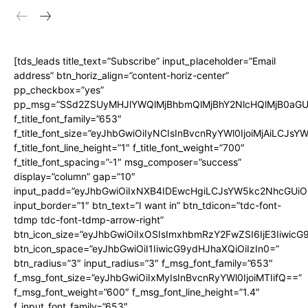
[tds_leads title_text=”Subscribe” input_placeholder=”Email
address” btn_horiz_align=”content-horiz-center”
pp_checkbox=”yes”
pp_msg=”SSd2ZSUyMHJlYWQlMjBhbmQlMjBhY2NlcHQlMjB0aGU
f_title_font_family=”653″
f_title_font_size=”eyJhbGwiOiIyNCIsInBvcnRyYWl0IjoiMjAiLCJs
f_title_font_line_height=”1″ f_title_font_weight=”700″
f_title_font_spacing=”-1″ msg_composer=”success”
display=”column” gap=”10″
input_padd=”eyJhbGwiOiIxNXB4IDEwcHgiLCJsYW5kc2NhcGUiO
input_border=”1″ btn_text=”I want in” btn_tdicon=”tdc-font-
tdmp tdc-font-tdmp-arrow-right”
btn_icon_size=”eyJhbGwiOiIxOSIsImxhbmRzY2FwZSI6IjE3Iiwic
btn_icon_space=”eyJhbGwiOiI1IiwicG9ydHJhaXQiOiIzIn0=”
btn_radius=”3″ input_radius=”3″ f_msg_font_family=”653″
f_msg_font_size=”eyJhbGwiOiIxMyIsInBvcnRyYWl0IjoiMTIifQ==”
f_msg_font_weight=”600″ f_msg_font_line_height=”1.4″
f_input_font_family=”653″