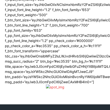
f_input_font_size=”eyJhbGwiOiIxNCIsImxhbmRzY2FwZSI6IjEzIiw
f_input_font_line_height=”1.2″ f_btn_font_family=”653″
f_input_font_weight=”500″
f_btn_font_size=”eyJhbGwiOiIxMyIsImxhbmRzY2FwZSI6IjEyIiwi
f_btn_font_line_height=”1.2″ f_btn_font_weight=”700″
f_pp_font_family=”653″
f_pp_font_size=”eyJhbGwiOiIxMyIsImxhbmRzY2FwZSI6IjEyIiwi
f_pp_font_line_height=”1.2″ pp_check_color=”#000000″
pp_check_color_a=”#ec3535″ pp_check_color_a_h=”#c11f1f”
f_btn_font_transform=”uppercase”
tdc_css=”eyJhbGwiOnsibWFyZ2luLWJvdHRvbSI6IjQwIiwiZGlz
msg_succ_radius=”2″ btn_bg=”#ec3535″ btn_bg_h=”#c11f1f”
title_space=”eyJwb3J0cmFpdCI6IjEyIiwibGFuZHNjYXBlIjoiMTQi
msg_space=”eyJsYW5kc2NhcGUiOiIwIDAgMTJweCJ9″
btn_padd=”eyJsYW5kc2NhcGUiOiIxMiIsInBvcnRyYWl0IjoiMTBwe
msg_padd=”eyJwb3J0cmFpdCI6IjZweCAxMHB4In0=”]