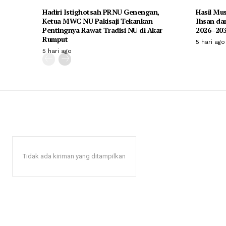
Hadiri Istighotsah PRNU Genengan,
Hasil Mus
Ketua MWC NU Pakisaji Tekankan
Ihsan dan
Pentingnya Rawat Tradisi NU di Akar
2026–20
Rumput
5 hari ago
5 hari ago
Tidak ada kiriman yang ditampilkan