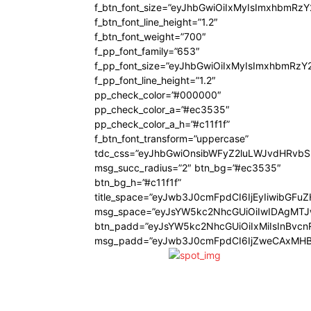
f_btn_font_size=”eyJhbGwiOiIxMyIsImxhbmRz
f_btn_font_line_height=”1.2″
f_btn_font_weight=”700″
f_pp_font_family=”653″
f_pp_font_size=”eyJhbGwiOiIxMyIsImxhbmRzY
f_pp_font_line_height=”1.2″
pp_check_color=”#000000″
pp_check_color_a=”#ec3535″
pp_check_color_a_h=”#c11f1f”
f_btn_font_transform=”uppercase”
tdc_css=”eyJhbGwiOnsibWFyZ2luLWJvdHRvb
msg_succ_radius=”2″ btn_bg=”#ec3535″
btn_bg_h=”#c11f1f”
title_space=”eyJwb3J0cmFpdCI6IjEyIiwibGFu
msg_space=”eyJsYW5kc2NhcGUiOiIwIDAgMT
btn_padd=”eyJsYW5kc2NhcGUiOiIxMiIsInBvcn
msg_padd=”eyJwb3J0cmFpdCI6IjZweCAxMHB