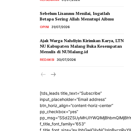
Sebelum Lisanmu Menilai, Ingatlah
Betapa Sering Allah Menutupi Aibmu
OPINI
31/07/2026
Ajak Warga Nahdiyin Kirimkan Karya, LTN
NU Kabupaten Malang Buka Kesempatan
Menulis di NUMalang.id
REDAKSI
30/07/2026
[tds_leads title_text=”Subscribe”
input_placeholder=”Email address”
btn_horiz_align=”content-horiz-center”
pp_checkbox=”yes”
pp_msg=”SSd2ZSUyMHJlYWQlMjBhbmQlMjBhY
f_title_font_family=”653″
f_title_font_size=”eyJhbGwiOiIyNCIsInBvcnRy