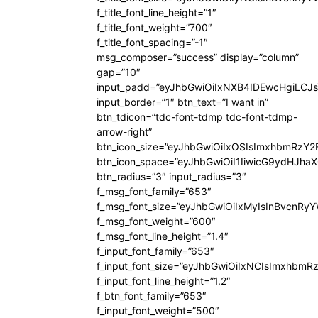
f_title_font_line_height=”1″
f_title_font_weight=”700″
f_title_font_spacing=”-1″
msg_composer=”success” display=”column”
gap=”10″
input_padd=”eyJhbGwiOiIxNXB4IDEwcHgiLCJ
input_border=”1″ btn_text=”I want in”
btn_tdicon=”tdc-font-tdmp tdc-font-tdmp-
arrow-right”
btn_icon_size=”eyJhbGwiOiIxOSIsImxhbmRzY2
btn_icon_space=”eyJhbGwiOiI1IiwicG9ydHJhaX
btn_radius=”3″ input_radius=”3″
f_msg_font_family=”653″
f_msg_font_size=”eyJhbGwiOiIxMyIsInBvcnRyYW
f_msg_font_weight=”600″
f_msg_font_line_height=”1.4″
f_input_font_family=”653″
f_input_font_size=”eyJhbGwiOiIxNCIsImxhbmR
f_input_font_line_height=”1.2″
f_btn_font_family=”653″
f_input_font_weight=”500″