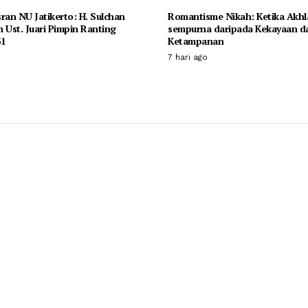
ran NU Jatikerto: H. Sulchan
Romantisme Nikah: Ketika Akhla
 Ust. Juari Pimpin Ranting
sempurna daripada Kekayaan d
31
Ketampanan
7 hari ago