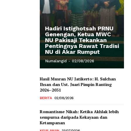
Hadiri Istighotsah PRNU
Genengan, Ketua MWC
NU Pakisaji Tekankan
Pentingnya Rawat Tradisi
NU di Akar Rumput
Numalangid
-
02/08/2026
Hasil Musran NU Jatikerto: H. Sulchan
Ihsan dan Ust. Juari Pimpin Ranting
2026–2031
BERITA
02/08/2026
Romantisme Nikah: Ketika Akhlak lebih
sempurna daripada Kekayaan dan
Ketampanan
KEISLAMAN
31/07/2026