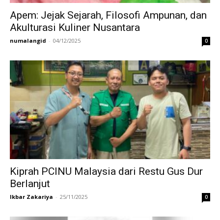
Apem: Jejak Sejarah, Filosofi Ampunan, dan
Akulturasi Kuliner Nusantara
numalangid
-
04/12/2025
0
Kiprah PCINU Malaysia dari Restu Gus Dur
Berlanjut
Ikbar Zakariya
-
25/11/2025
0