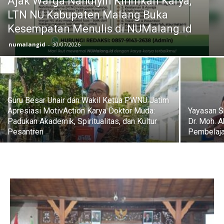
Ajak Warga Nahdiyin Kirimkan Karya,
LTN NU Kabupaten Malang Buka
Kesempatan Menulis di NUMalang.id
numalangid
-
30/07/2026
Guru Besar Unair dan Wakil Ketua PWNU Jatim
Apresiasi MotivAction Karya Doktor Muda:
Yayasan Sh
Padukan Akademik, Spiritualitas, dan Kultur
Dr. Moh. A
Pesantren
Pembelaja