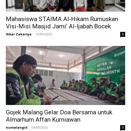
Mahasiswa STAIMA Al-Hikam Rumuskan
Visi-Misi Masjid Jami’ Al-Ijabah Bocek
Ikbar Zakariya
-
19/09/2025
0
Gojek Malang Gelar Doa Bersama untuk
Almarhum Affan Kurniawan
numalangid
-
04/09/2025
0