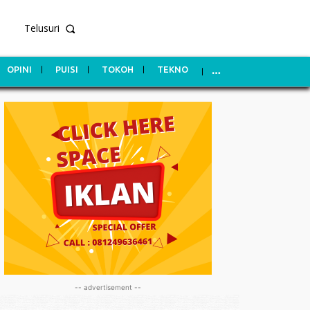
Telusuri
OPINI
PUISI
TOKOH
TEKNO
-- advertisement --