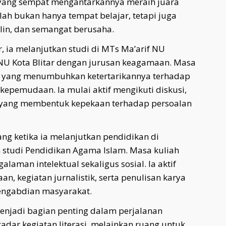
 yang sempat mengantarkannya meraih juara
olah bukan hanya tempat belajar, tetapi juga
lin, dan semangat berusaha.
, ia melanjutkan studi di MTs Ma’arif NU
NU Kota Blitar dengan jurusan keagamaan. Masa
g yang menumbuhkan ketertarikannya terhadap
an kepemudaan. Ia mulai aktif mengikuti diskusi,
tas yang membentuk kepekaan terhadap persoalan
ng ketika ia melanjutkan pendidikan di
 studi Pendidikan Agama Islam. Masa kuliah
aman intelektual sekaligus sosial. Ia aktif
, kegiatan jurnalistik, serta penulisan karya
pengabdian masyarakat.
menjadi bagian penting dalam perjalanan
adar kegiatan literasi, melainkan ruang untuk