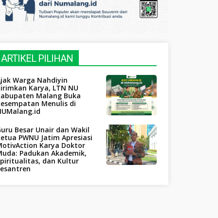
ARTIKEL PILIHAN
Ajak Warga Nahdiyin
Kirimkan Karya, LTN NU
Kabupaten Malang Buka
Kesempatan Menulis di
NUMalang.id
uru Besar Unair dan Wakil
etua PWNU Jatim Apresiasi
otivAction Karya Doktor
Muda: Padukan Akademik,
piritualitas, dan Kultur
Pesantren