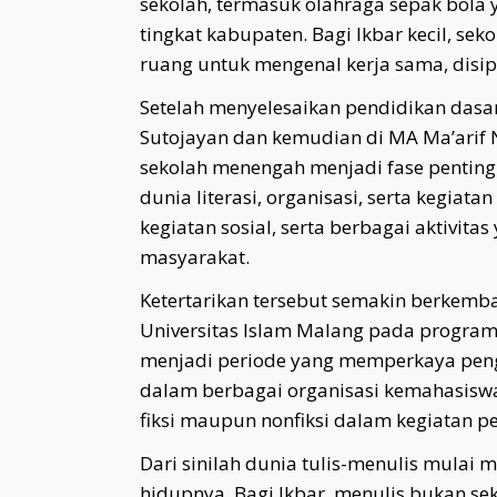
sekolah, termasuk olahraga sepak bola
tingkat kabupaten. Bagi Ikbar kecil, sek
ruang untuk mengenal kerja sama, disip
Setelah menyelesaikan pendidikan dasar
Sutojayan dan kemudian di MA Ma’arif 
sekolah menengah menjadi fase pentin
dunia literasi, organisasi, serta kegiat
kegiatan sosial, serta berbagai aktivi
masyarakat.
Ketertarikan tersebut semakin berkemba
Universitas Islam Malang pada program
menjadi periode yang memperkaya pengal
dalam berbagai organisasi kemahasiswaan
fiksi maupun nonfiksi dalam kegiatan 
Dari sinilah dunia tulis-menulis mulai 
hidupnya. Bagi Ikbar, menulis bukan sek