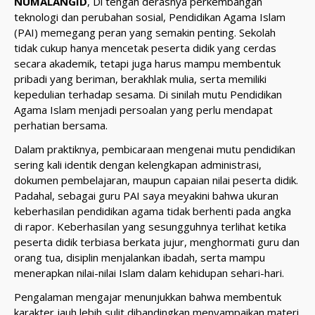
NUMALANGID
, Di tengah derasnya perkembangan
teknologi dan perubahan sosial, Pendidikan Agama Islam
(PAI) memegang peran yang semakin penting. Sekolah
tidak cukup hanya mencetak peserta didik yang cerdas
secara akademik, tetapi juga harus mampu membentuk
pribadi yang beriman, berakhlak mulia, serta memiliki
kepedulian terhadap sesama. Di sinilah mutu Pendidikan
Agama Islam menjadi persoalan yang perlu mendapat
perhatian bersama.
Dalam praktiknya, pembicaraan mengenai mutu pendidikan
sering kali identik dengan kelengkapan administrasi,
dokumen pembelajaran, maupun capaian nilai peserta didik.
Padahal, sebagai guru PAI saya meyakini bahwa ukuran
keberhasilan pendidikan agama tidak berhenti pada angka
di rapor. Keberhasilan yang sesungguhnya terlihat ketika
peserta didik terbiasa berkata jujur, menghormati guru dan
orang tua, disiplin menjalankan ibadah, serta mampu
menerapkan nilai-nilai Islam dalam kehidupan sehari-hari.
Pengalaman mengajar menunjukkan bahwa membentuk
karakter jauh lebih sulit dibandingkan menyampaikan materi