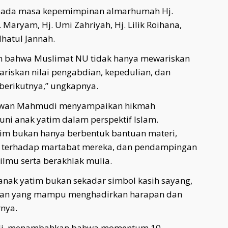
is pada masa kepemimpinan almarhumah Hj.
 Maryam, Hj. Umi Zahriyah, Hj. Lilik Roihana,
dhatul Jannah.
an bahwa Muslimat NU tidak hanya mewariskan
ariskan nilai pengabdian, kepedulian, dan
berikutnya,” ungkapnya.
Ichwan Mahmudi menyampaikan hikmah
i anak yatim dalam perspektif Islam.
im bukan hanya berbentuk bantuan materi,
an terhadap martabat mereka, dan pendampingan
lmu serta berakhlak mulia.
anak yatim bukan sekadar simbol kasih sayang,
siaan yang mampu menghadirkan harapan dan
nya.
siali, menambahkan bahwa momentum 10