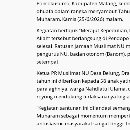
Poncokusumo, Kabupaten Malang, kemba
dhuafa dalam rangka menyambut Tahun
Muharam, Kamis (25/6/2026) malam.
Kegiatan bertajuk “Merajut Kepedulian
Allah” tersebut berlangsung di Pendopo
selesai. Ratusan jamaah Muslimat NU m
pengurus NU, badan otonom (Banom), pe
setempat.
Ketua PR Muslimat NU Desa Belung, Dra
tahun ini diberikan kepada 58 anak yat
para aghniya, warga Nahdlatul Ulama, 
royong mendukung terlaksananya kegiat
“Kegiatan santunan ini dilandasi sema
Muharam sebagai momentum memperkuat
antusiasme masyarakat sangat tinggi. I