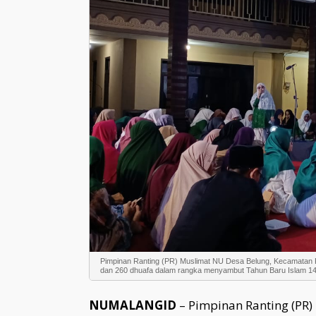
Pimpinan Ranting (PR) Muslimat NU Desa Belung, Kecamatan 
dan 260 dhuafa dalam rangka menyambut Tahun Baru Islam 14
NUMALANGID
– Pimpinan Ranting (PR