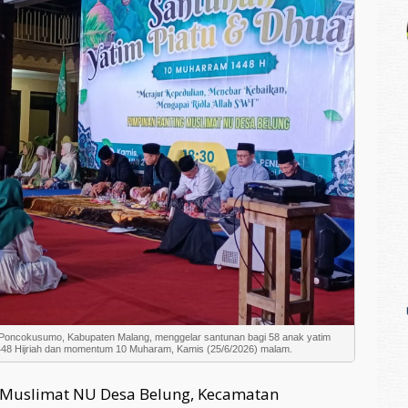
Poncokusumo, Kabupaten Malang, menggelar santunan bagi 58 anak yatim
48 Hijriah dan momentum 10 Muharam, Kamis (25/6/2026) malam.
) Muslimat NU Desa Belung, Kecamatan