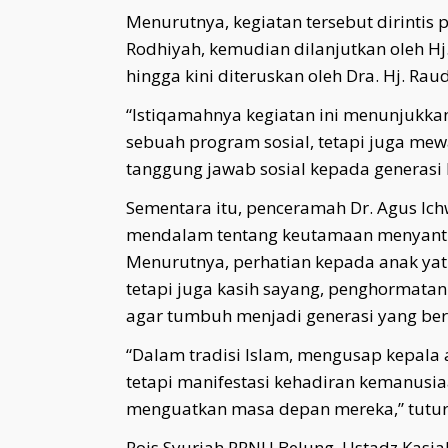
Menurutnya, kegiatan tersebut dirint
Rodhiyah, kemudian dilanjutkan oleh Hj.
hingga kini diteruskan oleh Dra. Hj. Rau
“Istiqamahnya kegiatan ini menunjukk
sebuah program sosial, tetapi juga mew
tanggung jawab sosial kepada generasi 
Sementara itu, penceramah Dr. Agus 
mendalam tentang keutamaan menyantun
Menurutnya, perhatian kepada anak yat
tetapi juga kasih sayang, penghormat
agar tumbuh menjadi generasi yang beri
“Dalam tradisi Islam, mengusap kepala 
tetapi manifestasi kehadiran kemanu
menguatkan masa depan mereka,” tutur
Rois Syuriah PRNU Belung, Ustadz Ka