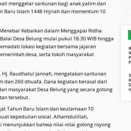
li menggelar santunan bagi anak yatim dan
 Baru Islam 1448 Hijriah dan momentum 10
, Menebar Kebaikan dalam Menggapai Ridha
 Balai Desa Belung mulai pukul 18.30 WIB hingga
emadati lokasi kegiatan bersama jajaran
R
merintah desa, serta tokoh masyarakat
P
. Hj. Raudhatul Jannah, mengatakan santunan
K
im dan 260 dhuafa. Dana kegiatan berasal dari
D
dan masyarakat Desa Belung yang secara gotong
an tersebut.
ngat Tahun Baru Islam dan keutamaan 10
 kepedulian sosial. Alhamdulillah,
ni menunjukkan bahwa nilai-nilai gotong royong