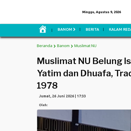
Minggu, Agustus 9, 2026
H
BANOM
BERITA
KALAM RED
O
M
E
Beranda
Banom
Muslimat NU
Muslimat NU Belung I
Yatim dan Dhuafa, Trad
1978
Jumat, 26 Juni 2026 | 17:33
Oleh: