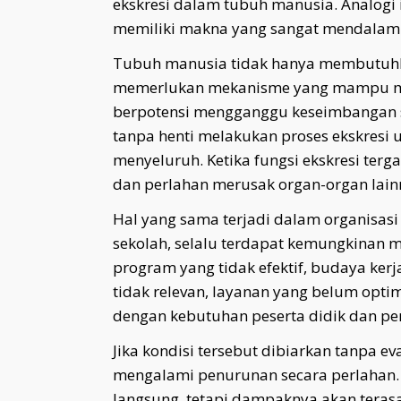
ekskresi dalam tubuh manusia. Analogi 
memiliki makna yang sangat mendalam
Tubuh manusia tidak hanya membutuhka
memerlukan mekanisme yang mampu me
berpotensi mengganggu keseimbangan sis
tanpa henti melakukan proses ekskresi
menyeluruh. Ketika fungsi ekskresi te
dan perlahan merusak organ-organ lain
Hal yang sama terjadi dalam organisas
sekolah, selalu terdapat kemungkinan m
program yang tidak efektif, budaya ker
tidak relevan, layanan yang belum optima
dengan kebutuhan peserta didik dan p
Jika kondisi tersebut dibiarkan tanpa ev
mengalami penurunan secara perlahan. Ke
langsung, tetapi dampaknya akan tera