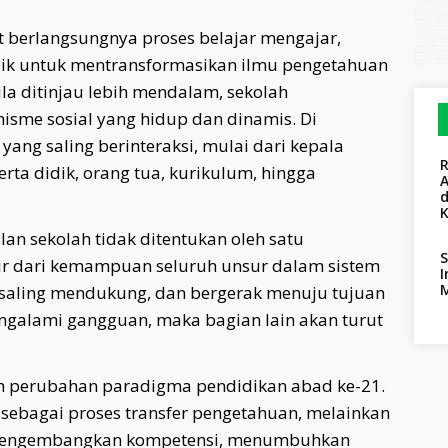
t berlangsungnya proses belajar mengajar,
dik untuk mentransformasikan ilmu pengetahuan
la ditinjau lebih mendalam, sekolah
sme sosial yang hidup dan dinamis. Di
ng saling berinteraksi, mulai dari kepala
erta didik, orang tua, kurikulum, hingga
A
n sekolah tidak ditentukan oleh satu
S
hir dari kemampuan seluruh unsur dalam sistem
I
, saling mendukung, dan bergerak menuju tujuan
engalami gangguan, maka bagian lain akan turut
ah perubahan paradigma pendidikan abad ke-21.
 sebagai proses transfer pengetahuan, melainkan
mengembangkan kompetensi, menumbuhkan