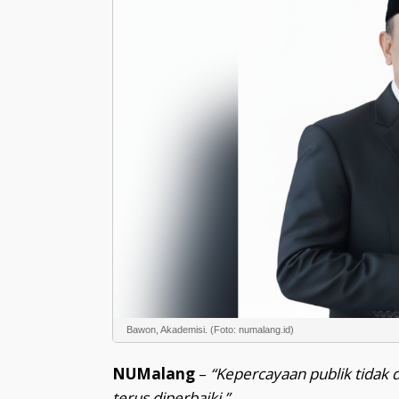
Bawon, Akademisi. (Foto: numalang.id)
NUMalang
–
“Kepercayaan publik tidak 
terus diperbaiki.”