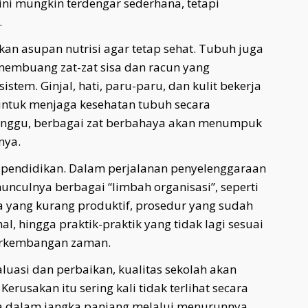
ini mungkin terdengar sederhana, tetapi
.
n asupan nutrisi agar tetap sehat. Tubuh juga
mbuang zat-zat sisa dan racun yang
tem. Ginjal, hati, paru-paru, dan kulit bekerja
 untuk menjaga kesehatan tubuh secara
rganggu, berbagai zat berbahaya akan menumpuk
nya.
i pendidikan. Dalam perjalanan penyelenggaraan
unculnya berbagai “limbah organisasi”, seperti
ja yang kurang produktif, prosedur yang sudah
l, hingga praktik-praktik yang tidak lagi sesuai
erkembangan zaman.
aluasi dan perbaikan, kualitas sekolah akan
rusakan itu sering kali tidak terlihat secara
sa dalam jangka panjang melalui menurunnya