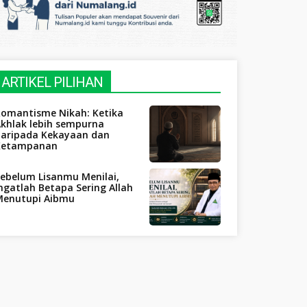
ARTIKEL PILIHAN
Romantisme Nikah: Ketika
khlak lebih sempurna
daripada Kekayaan dan
Ketampanan
ebelum Lisanmu Menilai,
ngatlah Betapa Sering Allah
Menutupi Aibmu