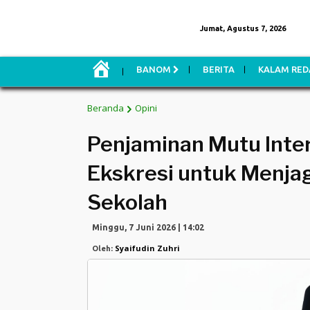
Jumat, Agustus 7, 2026
H
BANOM
BERITA
KALAM RED
O
M
E
Beranda
Opini
Penjaminan Mutu Inte
Ekskresi untuk Menjag
Sekolah
Minggu, 7 Juni 2026 | 14:02
Syaifudin Zuhri
Oleh: