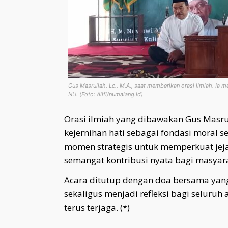
Gus Masrullah, Lc., M.A., saat memberikan orasi ilmiah. Ia m
NU. (Foto: Alifi/numalang.id)
Orasi ilmiah yang dibawakan Gus Masrull
kejernihan hati sebagai fondasi moral s
momen strategis untuk memperkuat je
semangat kontribusi nyata bagi masyar
Acara ditutup dengan doa bersama ya
sekaligus menjadi refleksi bagi selur
terus terjaga. (*)