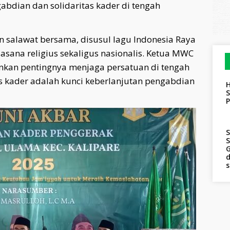
dian dan solidaritas kader di tengah
 salawat bersama, disusul lagu Indonesia Raya
sana religius sekaligus nasionalis. Ketua MWC
ankan pentingnya menjaga persatuan di tengah
 kader adalah kunci keberlanjutan pengabdian
H
S
S
S
G
d