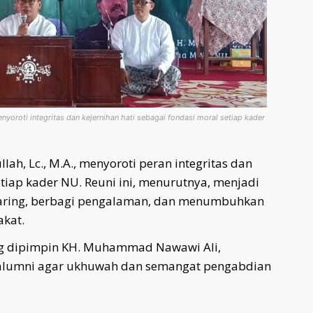
enyoroti integritas dan kejernihan hati sebagai fondasi moral setiap kader
ah, Lc., M.A., menyoroti peran integritas dan
etiap kader NU. Reuni ini, menurutnya, menjadi
jaring, berbagi pengalaman, dan menumbuhkan
akat.
ng dipimpin KH. Muhammad Nawawi Ali,
uh alumni agar ukhuwah dan semangat pengabdian