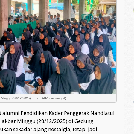
inggu (28/12/2025). (Foto: Alifi/numalang.id)
0 alumni Pendidikan Kader Penggerak Nahdlatul
 akbar Minggu (28/12/2025) di Gedung
kan sekadar ajang nostalgia, tetapi jadi