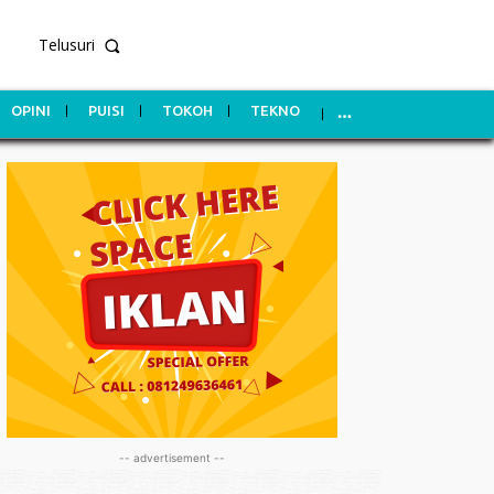
Telusuri
OPINI
PUISI
TOKOH
TEKNO
-- advertisement --