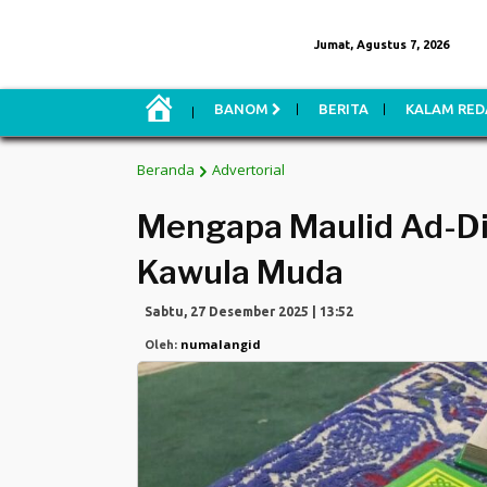
Jumat, Agustus 7, 2026
H
BANOM
BERITA
KALAM RED
O
M
E
Beranda
Advertorial
Mengapa Maulid Ad-Di
Kawula Muda
Sabtu, 27 Desember 2025 | 13:52
numalangid
Oleh: