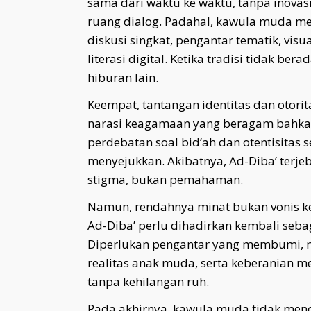
sama dari waktu ke waktu, tanpa inovas
ruang dialog. Padahal, kawula muda mer
diskusi singkat, pengantar tematik, vis
literasi digital. Ketika tradisi tidak be
hiburan lain.
Keempat, tantangan identitas dan otor
narasi keagamaan yang beragam bahkan 
perdebatan soal bid’ah dan otentisitas 
menyejukkan. Akibatnya, Ad-Diba’ terje
stigma, bukan pemahaman.
Namun, rendahnya minat bukan vonis ke
Ad-Diba’ perlu dihadirkan kembali seba
Diperlukan pengantar yang membumi, n
realitas anak muda, serta keberanian 
tanpa kehilangan ruh.
Pada akhirnya, kawula muda tidak menol