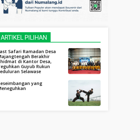
ARTIKEL PILIHAN
Last Safari Ramadan Desa
Majangtengah Berakhir
hidmat di Kantor Desa,
Teguhkan Guyub Rukun
Seduluran Selawase
Keseimbangan yang
Meneguhkan