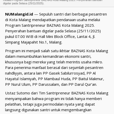
melalui Program Santripreneur BAZNAS Kota Malang 2025. Penyerahan bantuan
digelar pada Selasa (25/11/2025).
NUMalangid.id
— Sepuluh santri dari berbagai pesantren
di Kota Malang mendapatkan pendanaan usaha melalui
Program Santripreneur BAZNAS Kota Malang 2025.
Penyerahan bantuan digelar pada Selasa (25/11/2025)
pukul 07.00 WIB di Hall Mini Block Office, Lantai 4, Jl.
Simpang Majapahit No.1, Malang.
Program ini menjadi salah satu ikhtiar BAZNAS Kota Malang
dalam menumbuhkan kemandirian ekonomi santri,
khususnya bagi mereka yang telah merintis usaha mikro.
Para penerima manfaat berasal dari sejumlah pesantren
nahdliyyin, antara lain PP Gasek Sabilurrosyad, PP Al
Hayatul Islamiyah, PP Mambaul Huda, PP Baitul Makmur,
PP Nurul Ulum, PP Darussalam, dan PP Darul Qur’an.
Ustaz Sutomo dari Tim Santripreneur BAZNAS Kota Malang
menyampaikan bahwa program ini tidak hanya memberi
pelatihan, tetapi juga permodalan nyata yang dapat
langsung digunakan santri untuk mengembangkan