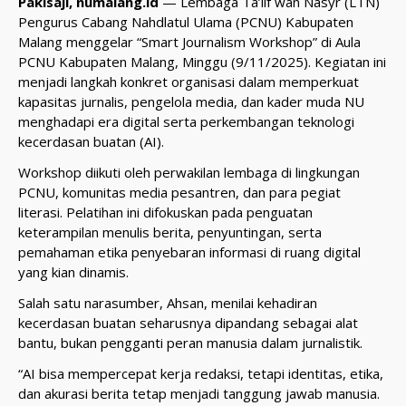
Pakisaji, numalang.id
— Lembaga Ta’lif wan Nasyr (LTN)
Pengurus Cabang Nahdlatul Ulama (PCNU) Kabupaten
Malang menggelar “Smart Journalism Workshop” di Aula
PCNU Kabupaten Malang, Minggu (9/11/2025). Kegiatan ini
menjadi langkah konkret organisasi dalam memperkuat
kapasitas jurnalis, pengelola media, dan kader muda NU
menghadapi era digital serta perkembangan teknologi
kecerdasan buatan (AI).
Workshop diikuti oleh perwakilan lembaga di lingkungan
PCNU, komunitas media pesantren, dan para pegiat
literasi. Pelatihan ini difokuskan pada penguatan
keterampilan menulis berita, penyuntingan, serta
pemahaman etika penyebaran informasi di ruang digital
yang kian dinamis.
Salah satu narasumber, Ahsan, menilai kehadiran
kecerdasan buatan seharusnya dipandang sebagai alat
bantu, bukan pengganti peran manusia dalam jurnalistik.
“AI bisa mempercepat kerja redaksi, tetapi identitas, etika,
dan akurasi berita tetap menjadi tanggung jawab manusia.