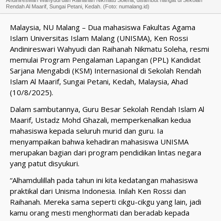
Andinireswari Wahyudi dan Raihanah Nikmatu Soleha, disambut hangat di Sekolah
Rendah Al Maarif, Sungai Petani, Kedah. (Foto: numalang.id)
Malaysia, NU Malang – Dua mahasiswa Fakultas Agama
Islam Universitas Islam Malang (UNISMA), Ken Rossi
Andinireswari Wahyudi dan Raihanah Nikmatu Soleha, resmi
memulai Program Pengalaman Lapangan (PPL) Kandidat
Sarjana Mengabdi (KSM) Internasional di Sekolah Rendah
Islam Al Maarif, Sungai Petani, Kedah, Malaysia, Ahad
(10/8/2025).
Dalam sambutannya, Guru Besar Sekolah Rendah Islam Al
Maarif, Ustadz Mohd Ghazali, memperkenalkan kedua
mahasiswa kepada seluruh murid dan guru. Ia
menyampaikan bahwa kehadiran mahasiswa UNISMA
merupakan bagian dari program pendidikan lintas negara
yang patut disyukuri.
“Alhamdulillah pada tahun ini kita kedatangan mahasiswa
praktikal dari Unisma Indonesia. Inilah Ken Rossi dan
Raihanah. Mereka sama seperti cikgu-cikgu yang lain, jadi
kamu orang mesti menghormati dan beradab kepada