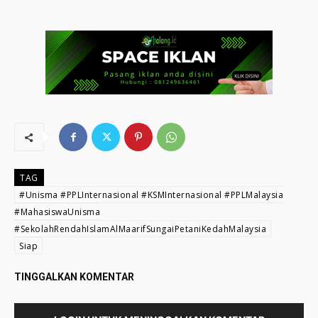
TAG
#Unisma #PPLInternasional #KSMInternasional #PPLMalaysia
#MahasiswaUnisma
#SekolahRendahIslamAlMaarifSungaiPetaniKedahMalaysia
Siap
TINGGALKAN KOMENTAR