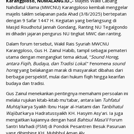
Karangploso, NUMALANG.ID.,-
Majelis Wakil Cabang
Nahdlatul Ulama (MWCNU) Karangploso kembali menggelar
majelis taklim selapanan pada Ahad (3/8/2025) bertepatan
dengan 9 Safar 1447 H. Kegiatan yang berlangsung di
Masjid Roudhotul Jannah Gondang, Ranting NU Tegalgondo
ini dihadiri jajaran pengurus NU tingkat MWC dan ranting.
Dalam forum tersebut, Wakil Rais Syuriah MWCNU
Karangploso, Gus H. Zainul Habib, tampil sebagai pemateri
utama dengan mengangkat tema aktual, “
Sound Horeg,
antara Fiqih, Budaya, dan Tradisi Lokal
.” Fenomena
sound
horeg
yang belakangan marak di masyarakat dibahas dari
berbagai perspektif, mulai dari hukum fiqih hingga kearifan
budaya dan tradisi.
Gus Zainul menekankan pentingnya memahami persoalan ini
melalui rujukan kitab-kitab mu’tabar, antara lain
Tuhfatul
Muhtaj
karya Syaikh Ibnu Hajar al-Haitami dan
Tanbihatul
Wajibat
karya Hadratussyaikh KH. Hasyim Asy’ari. Ia juga
mengaitkan kajiannya dengan hasil
Bahtsul Masa’il
Forum
Santri Ma’hadi (FSM) di Pondok Pesantren Besuk Pasuruan
yang dibimbing KH. Muhibbul Aman Aly.