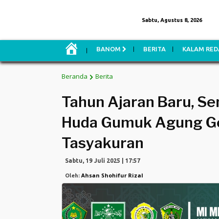
Sabtu, Agustus 8, 2026
H
BANOM
BERITA
KALAM RED
O
M
E
Beranda
Berita
Tahun Ajaran Baru, Se
Huda Gumuk Agung Gel
Tasyakuran
Sabtu, 19 Juli 2025 | 17:57
Ahsan Shohifur Rizal
Oleh: