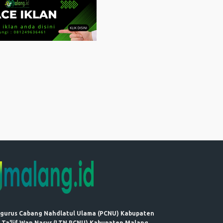
ngurus Cabang Nahdlatul Ulama (PCNU) Kabupaten
 Ta'lif Wan Nasyr (LTN PCNU) Kabupaten Malang.