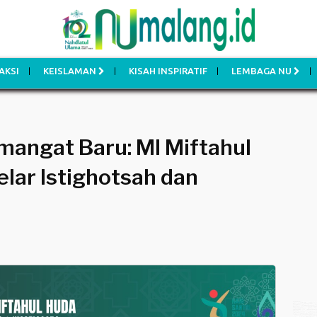
AKSI
KEISLAMAN
KISAH INSPIRATIF
LEMBAGA NU
mangat Baru: MI Miftahul
ar Istighotsah dan