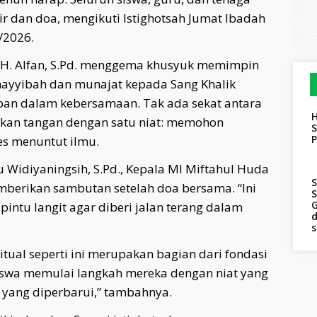
ir dan doa, mengikuti Istighotsah Jumat Ibadah
/2026.
a H. Alfan, S.Pd. menggema khusyuk memimpin
thayyibah dan munajat kepada Sang Khalik
an dalam kebersamaan. Tak ada sekat antara
H
kan tangan dengan satu niat: memohon
S
es menuntut ilmu.
bu Widiyaningsih, S.Pd., Kepala MI Miftahul Huda
S
berikan sambutan setelah doa bersama. “Ini
S
G
 pintu langit agar diberi jalan terang dalam
d
tual seperti ini merupakan bagian dari fondasi
siswa memulai langkah mereka dengan niat yang
 yang diperbarui,” tambahnya.