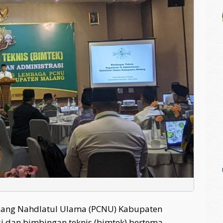
bang Nahdlatul Ulama (PCNU) Kabupaten
i dan bimbingan teknis (bimtek) bertema