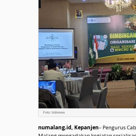
Foto: Istimewa
numalang.id, Kepanjen
– Pengurus Ca
Malang mengadakan kegiatan sosialisas