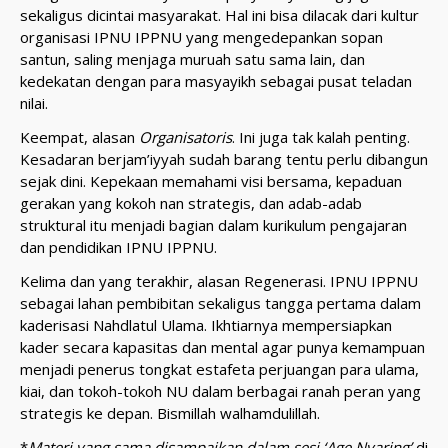
sekaligus dicintai masyarakat. Hal ini bisa dilacak dari kultur
organisasi IPNU IPPNU yang mengedepankan sopan
santun, saling menjaga muruah satu sama lain, dan
kedekatan dengan para masyayikh sebagai pusat teladan
nilai.
Keempat, alasan
Organisatoris
. Ini juga tak kalah penting.
Kesadaran berjam’iyyah sudah barang tentu perlu dibangun
sejak dini. Kepekaan memahami visi bersama, kepaduan
gerakan yang kokoh nan strategis, dan adab-adab
struktural itu menjadi bagian dalam kurikulum pengajaran
dan pendidikan IPNU IPPNU.
Kelima dan yang terakhir, alasan Regenerasi. IPNU IPPNU
sebagai lahan pembibitan sekaligus tangga pertama dalam
kaderisasi Nahdlatul Ulama. Ikhtiarnya mempersiapkan
kader secara kapasitas dan mental agar punya kemampuan
menjadi penerus tongkat estafeta perjuangan para ulama,
kiai, dan tokoh-tokoh NU dalam berbagai ranah peran yang
strategis ke depan. Bismillah walhamdulillah.
*
Materi yang sama disampaikan dalam sesi ‘Age Nyaring’
di