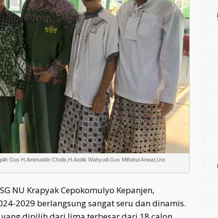
erpilh Gus H.Aminuddin Cholis,H.Andik Wahyudi.Gus Miftahul Anwar,Ust
 GSG NU Krapyak Cepokomulyo Kepanjen,
24-2029 berlangsung sangat seru dan dinamis.
ng dipilih dari lima terbesar dari 18 calon