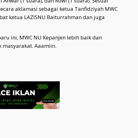
ul Anwar (1 suara), dan Rowi (1 suara). Sesuai
 secara aklamasi sebagai ketua Tanfidziyah MWC
bat ketua LAZISNU Baiturrahman dan juga
ru ini, MWC NU Kepanjen lebih baik dan
 masyarakat. Aaamiin.