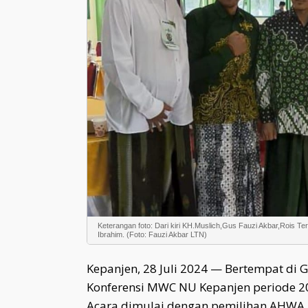
Keterangan foto: Dari kiri KH.Muslich,Gus Fauzi Akbar,Rois T
Ibrahim. (Foto: Fauzi Akbar LTN)
Kepanjen, 28 Juli 2024 — Bertempat di
Konferensi MWC NU Kepanjen periode 20
Acara dimulai dengan pemilihan AHWA, ya