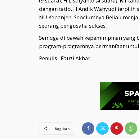
(9 suara), H Lisdiyanto (4 suara), Miftah
dengan tatib, H Andik Wahyudi terpilih
NU Kepanjen. Sebelumnya Beliau menja
seorang pengusaha sukses.
Semoga di bawah kepemimpinan yang ba
program-programnya bermanfaat untuk
Penulis : Fauzi Akbar
Bagikan