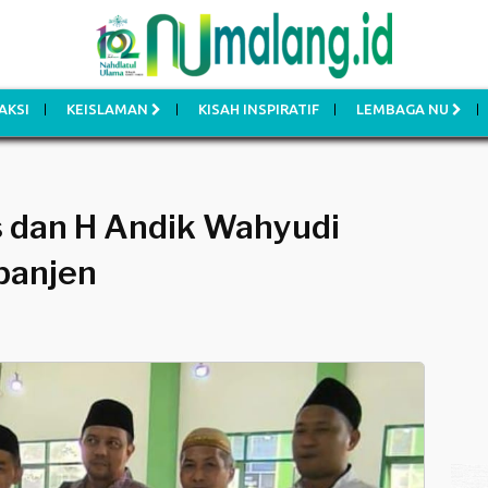
AKSI
KEISLAMAN
KISAH INSPIRATIF
LEMBAGA NU
s dan H Andik Wahyudi
panjen