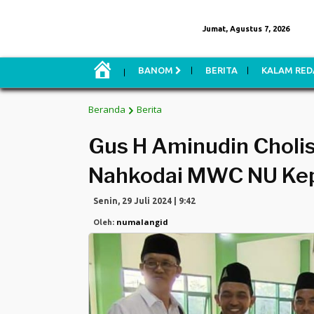
Jumat, Agustus 7, 2026
H
BANOM
BERITA
KALAM RED
O
M
E
Beranda
Berita
Gus H Aminudin Choli
Nahkodai MWC NU Ke
Senin, 29 Juli 2024 | 9:42
numalangid
Oleh: