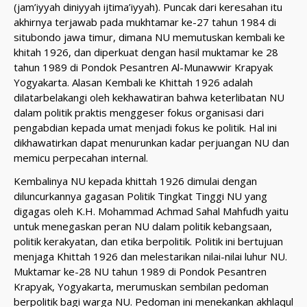
(jam’iyyah diniyyah ijtima’iyyah). Puncak dari keresahan itu
akhirnya terjawab pada mukhtamar ke-27 tahun 1984 di
situbondo jawa timur, dimana NU memutuskan kembali ke
khitah 1926, dan diperkuat dengan hasil muktamar ke 28
tahun 1989 di Pondok Pesantren Al-Munawwir Krapyak
Yogyakarta. Alasan Kembali ke Khittah 1926 adalah
dilatarbelakangi oleh kekhawatiran bahwa keterlibatan NU
dalam politik praktis menggeser fokus organisasi dari
pengabdian kepada umat menjadi fokus ke politik. Hal ini
dikhawatirkan dapat menurunkan kadar perjuangan NU dan
memicu perpecahan internal.
Kembalinya NU kepada khittah 1926 dimulai dengan
diluncurkannya gagasan Politik Tingkat Tinggi NU yang
digagas oleh K.H. Mohammad Achmad Sahal Mahfudh yaitu
untuk menegaskan peran NU dalam politik kebangsaan,
politik kerakyatan, dan etika berpolitik. Politik ini bertujuan
menjaga Khittah 1926 dan melestarikan nilai-nilai luhur NU.
Muktamar ke-28 NU tahun 1989 di Pondok Pesantren
Krapyak, Yogyakarta, merumuskan sembilan pedoman
berpolitik bagi warga NU. Pedoman ini menekankan akhlaqul