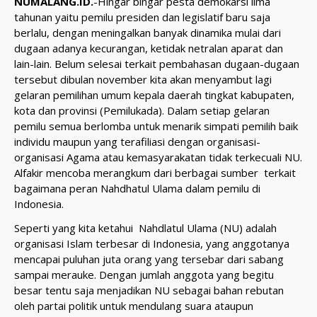
NUMALANG.ID.
-Hingar bingar pesta demokarsi lima
tahunan yaitu pemilu presiden dan legislatif baru saja
berlalu, dengan meningalkan banyak dinamika mulai dari
dugaan adanya kecurangan, ketidak netralan aparat dan
lain-lain. Belum selesai terkait pembahasan dugaan-dugaan
tersebut dibulan november kita akan menyambut lagi
gelaran pemilihan umum kepala daerah tingkat kabupaten,
kota dan provinsi (Pemilukada). Dalam setiap gelaran
pemilu semua berlomba untuk menarik simpati pemilih baik
individu maupun yang terafiliasi dengan organisasi-
organisasi Agama atau kemasyarakatan tidak terkecuali NU.
Alfakir mencoba merangkum dari berbagai sumber terkait
bagaimana peran Nahdhatul Ulama dalam pemilu di
Indonesia.
Seperti yang kita ketahui Nahdlatul Ulama (NU) adalah
organisasi Islam terbesar di Indonesia, yang anggotanya
mencapai puluhan juta orang yang tersebar dari sabang
sampai merauke. Dengan jumlah anggota yang begitu
besar tentu saja menjadikan NU sebagai bahan rebutan
oleh partai politik untuk mendulang suara ataupun