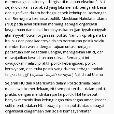
memenangkan calonnya dilegislatif maupun eksekutif. NU
sejak didirikan satu abad yang lalu memiliki pengaruh besar
dan signifikan dalam berbagai aspek kehidupan Berbangsa
dan Bernegara termasuk politik. Meskipun Nahdlatul Ulama
(NU) pada awal didirikan memang sebagai organisasi
keagamaan dan sosial kemasyarakatan (jam’iyyah diniyyah
ijtima’iyyah) bukan organisasi politik. Namun kiprah para kiai-
kiai NU dan para kadernya dalam percaturan politik selalu
memberikan warna dengan tujuan untuk menjaga
persatuan dan kesatuan Bangsa, menegakkan NKRI, dan
mewujudkan kesejahteraan rakyat. Semangat ini
diwujudkan melalui praktik politik kebangsaan, politik
kerakyatan, dan etika politik yang dikenal sebagai “politik
tingkat tinggi” (
siyasah ‘aliyah samiyah
) Nahdlatul Ulama.
Sejarah NU dan Keterlibatan dalam Politik dimulai pada
masa awal kemerdekaan, NU sempat terlibat dalam politik
praktis dengan mendirikan partai politik. Hal tersebut
banyak menimbulkan kebingungan dikalangan umat, karena
sulit membedakan NU sebagai partai politik atau sebagai
organisasi keagamaan dan sosial kemasyarakatan