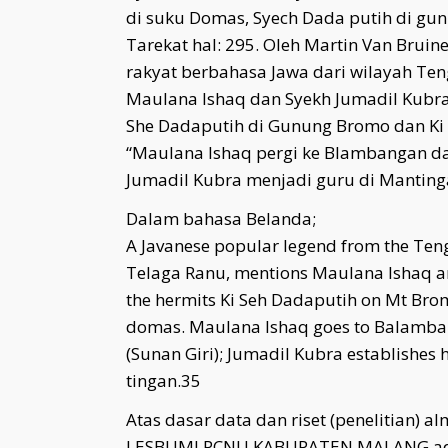
di suku Domas, Syech Dada putih di gun
Tarekat hal: 295. Oleh Martin Van Bruin
rakyat berbahasa Jawa dari wilayah Te
Maulana Ishaq dan Syekh Jumadil Kubra
She Dadaputih di Gunung Bromo dan Ki
“Maulana Ishaq pergi ke Blambangan da
Jumadil Kubra menjadi guru di Mantingan
Dalam bahasa Belanda;
A Javanese popular legend from the Tengg
Telaga Ranu, mentions Maulana Ishaq an
the hermits Ki Seh Dadaputih on Mt Br
domas. Maulana Ishaq goes to Balamba
(Sunan Giri); Jumadil Kubra establishes 
tingan.35
Atas dasar data dan riset (penelitian) a
LESBUMI PCNU KABUPATEN MALANG ad