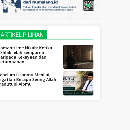
ARTIKEL PILIHAN
Romantisme Nikah: Ketika
khlak lebih sempurna
daripada Kekayaan dan
Ketampanan
ebelum Lisanmu Menilai,
ngatlah Betapa Sering Allah
Menutupi Aibmu