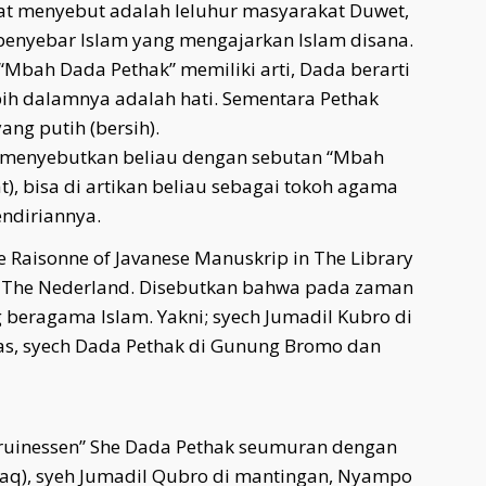
t menyebut adalah leluhur masyarakat Duwet,
penyebar Islam yang mengajarkan Islam disana.
bah Dada Pethak” memiliki arti, Dada berarti
bih dalamnya adalah hati. Sementara Pethak
ang putih (bersih).
 menyebutkan beliau dengan sebutan “Mbah
), bisa di artikan beliau sebagai tokoh agama
ndiriannya.
gue Raisonne of Javanese Manuskrip in The Library
in The Nederland. Disebutkan bahwa pada zaman
g beragama Islam. Yakni; syech Jumadil Kubro di
s, syech Dada Pethak di Gunung Bromo dan
Bruinessen” She Dada Pethak seumuran dengan
shaq), syeh Jumadil Qubro di mantingan, Nyampo