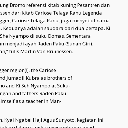
ung Bromo referensi kitab kuning Pesantren dan
essen dari kitab Cariose Telaga Ranu Legenda
ngger, Cariose Telaga Ranu, juga menyebut nama
. Keduanya adalah saudara dari dua pertapa, Ki
 She Nyampo di suku Domas. Sementara
n menjadi ayah Raden Paku (Sunan Giri).
,” tulis Martin Van Bruinessen.
er region(!), the Cariose
d Jumadil Kubra as brothers of
omo and Ki Seh Nyampo at Suku-
ngan and fathers Raden Paku
himself as a teacher in Man-
lm. Kyai Ngabei Haji Agus Sunyoto, kegiatan ini
akan dalam rangka menyambung sanad