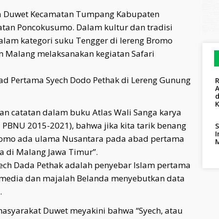
esa Duwet Kecamatan Tumpang Kabupaten
atan Poncokusumo. Dalam kultur dan tradisi
lam kategori suku Tengger di lereng Bromo
 Malang melaksanakan kegiatan Safari
ad Pertama Syech Dodo Pethak di Lereng Gunung
A
an catatan dalam buku Atlas Wali Sanga karya
 PBNU 2015-2021), bahwa jika kita tarik benang
S
I
 Bromo ada ulama Nusantara pada abad pertama
a di Malang Jawa Timur”.
ech Dada Pethak adalah penyebar Islam pertama
a media dan majalah Belanda menyebutkan data
.
 masyarakat Duwet meyakini bahwa “Syech, atau