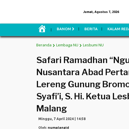
Jumat, Agustus 7, 2026
H
BANOM
BERITA
KALAM RED
O
M
E
Beranda
Lembaga NU
Lesbumi NU
Safari Ramadhan “Ngu
Nusantara Abad Perta
Lereng Gunung Bromo 
Syafi’i, S. Hi. Ketua 
Malang
Minggu, 7 April 2024 | 14:58
numalangid
Oleh: