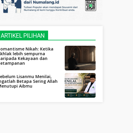
ARTIKEL PILIHAN
Romantisme Nikah: Ketika
khlak lebih sempurna
daripada Kekayaan dan
Ketampanan
ebelum Lisanmu Menilai,
ngatlah Betapa Sering Allah
Menutupi Aibmu