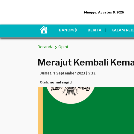
Minggu, Agustus 9, 2026
H
BANOM
BERITA
KALAM RED
O
M
E
Beranda
Opini
Merajut Kembali Kema
Jumat, 1 September 2023 | 9:32
numalangid
Oleh: