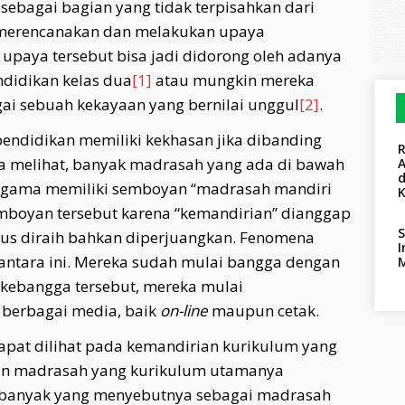
sebagai bagian yang tidak terpisahkan dari
merencanakan dan melakukan upaya
paya tersebut bisa jadi didorong oleh adanya
didikan kelas dua
[1]
atau mungkin mereka
ai sebuah kekayaan yang bernilai unggul
[2]
.
endidikan memiliki kekhasan jika dibanding
ita melihat, banyak madrasah yang ada di bawah
A
agama memiliki semboyan “madrasah mandiri
mboyan tersebut karena “kemandirian” dianggap
S
arus diraih bahkan diperjuangkan. Fenomena
I
usantara ini. Mereka sudah mulai bangga dengan
 kebangga tersebut, mereka mulai
berbagai media, baik
on-line
maupun cetak.
pat dilihat pada kemandirian kurikulum yang
ian madrasah yang kurikulum utamanya
(banyak yang menyebutnya sebagai madrasah