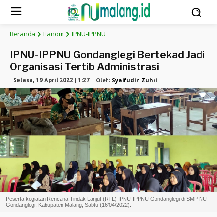
Beranda
Banom
IPNU-IPPNU
IPNU-IPPNU Gondanglegi Bertekad Jadi
Organisasi Tertib Administrasi
Syaifudin Zuhri
Selasa, 19 April 2022 | 1:27
Oleh:
Peserta kegiatan Rencana Tindak Lanjut (RTL) IPNU-IPPNU Gondanglegi di SMP NU
Gondanglegi, Kabupaten Malang, Sabtu (16/04/2022).