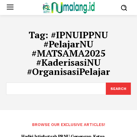
Tag:
#IPNUIPPNU
#PelajarNU
#MATSAMA2025
#KaderisasiNU
#OrganisasiPelajar
SEARCH
BROWSE OUR EXCLUSIVE ARTICLES!
Hadiri Istighotsah PRNU Genengan, Ketua