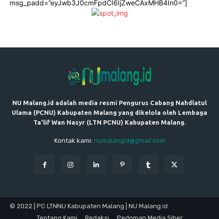
msg_padd=”eyJwb3J0cmFpdCI6IjZweCAxMHB4In0=”]
NU Malang.id adalah media resmi Pengurus Cabang Nahdlatul
Ulama (PCNU) Kabupaten Malang yang dikelola oleh Lembaga
Ta'lif Wan Nasyr (LTN PCNU) Kabupaten Malang.
Kontak kami:
numalangid@gmail.com
© 2022 | PC LTNNU Kabupaten Malang | NU Malang.id
Tentang Kami
Redaksi
Pedoman Media Siber