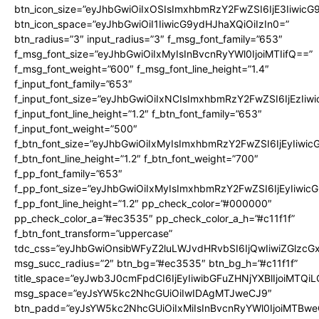
btn_icon_size=”eyJhbGwiOiIxOSIsImxhbmRzY2FwZSI6IjE3Iiwic
btn_icon_space=”eyJhbGwiOiI1IiwicG9ydHJhaXQiOiIzIn0=”
btn_radius=”3″ input_radius=”3″ f_msg_font_family=”653″
f_msg_font_size=”eyJhbGwiOiIxMyIsInBvcnRyYWl0IjoiMTIifQ==”
f_msg_font_weight=”600″ f_msg_font_line_height=”1.4″
f_input_font_family=”653″
f_input_font_size=”eyJhbGwiOiIxNCIsImxhbmRzY2FwZSI6IjEzIiw
f_input_font_line_height=”1.2″ f_btn_font_family=”653″
f_input_font_weight=”500″
f_btn_font_size=”eyJhbGwiOiIxMyIsImxhbmRzY2FwZSI6IjEyIiwi
f_btn_font_line_height=”1.2″ f_btn_font_weight=”700″
f_pp_font_family=”653″
f_pp_font_size=”eyJhbGwiOiIxMyIsImxhbmRzY2FwZSI6IjEyIiwi
f_pp_font_line_height=”1.2″ pp_check_color=”#000000″
pp_check_color_a=”#ec3535″ pp_check_color_a_h=”#c11f1f”
f_btn_font_transform=”uppercase”
tdc_css=”eyJhbGwiOnsibWFyZ2luLWJvdHRvbSI6IjQwIiwiZGlz
msg_succ_radius=”2″ btn_bg=”#ec3535″ btn_bg_h=”#c11f1f”
title_space=”eyJwb3J0cmFpdCI6IjEyIiwibGFuZHNjYXBlIjoiMTQi
msg_space=”eyJsYW5kc2NhcGUiOiIwIDAgMTJweCJ9″
btn_padd=”eyJsYW5kc2NhcGUiOiIxMiIsInBvcnRyYWl0IjoiMTBwe