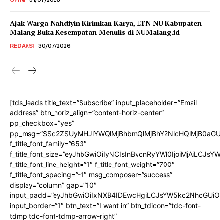
OPINI
31/07/2026
Ajak Warga Nahdiyin Kirimkan Karya, LTN NU Kabupaten
Malang Buka Kesempatan Menulis di NUMalang.id
REDAKSI
30/07/2026
[tds_leads title_text=”Subscribe” input_placeholder=”Email
address” btn_horiz_align=”content-horiz-center”
pp_checkbox=”yes”
pp_msg=”SSd2ZSUyMHJlYWQlMjBhbmQlMjBhY2NlcHQlMjB0aGU
f_title_font_family=”653″
f_title_font_size=”eyJhbGwiOiIyNCIsInBvcnRyYWl0IjoiMjAiLCJs
f_title_font_line_height=”1″ f_title_font_weight=”700″
f_title_font_spacing=”-1″ msg_composer=”success”
display=”column” gap=”10″
input_padd=”eyJhbGwiOiIxNXB4IDEwcHgiLCJsYW5kc2NhcGUiO
input_border=”1″ btn_text=”I want in” btn_tdicon=”tdc-font-
tdmp tdc-font-tdmp-arrow-right”