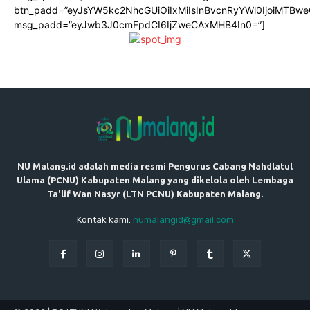
btn_padd=”eyJsYW5kc2NhcGUiOiIxMiIsInBvcnRyYWl0IjoiMTBwe
msg_padd=”eyJwb3J0cmFpdCI6IjZweCAxMHB4In0=”]
NU Malang.id adalah media resmi Pengurus Cabang Nahdlatul
Ulama (PCNU) Kabupaten Malang yang dikelola oleh Lembaga
Ta'lif Wan Nasyr (LTN PCNU) Kabupaten Malang.
Kontak kami:
numalangid@gmail.com