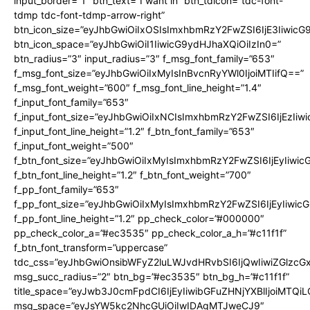
input_border=”1″ btn_text=”I want in” btn_tdicon=”tdc-font-
tdmp tdc-font-tdmp-arrow-right”
btn_icon_size=”eyJhbGwiOiIxOSIsImxhbmRzY2FwZSI6IjE3Iiwic
btn_icon_space=”eyJhbGwiOiI1IiwicG9ydHJhaXQiOiIzIn0=”
btn_radius=”3″ input_radius=”3″ f_msg_font_family=”653″
f_msg_font_size=”eyJhbGwiOiIxMyIsInBvcnRyYWl0IjoiMTIifQ==”
f_msg_font_weight=”600″ f_msg_font_line_height=”1.4″
f_input_font_family=”653″
f_input_font_size=”eyJhbGwiOiIxNCIsImxhbmRzY2FwZSI6IjEzIiw
f_input_font_line_height=”1.2″ f_btn_font_family=”653″
f_input_font_weight=”500″
f_btn_font_size=”eyJhbGwiOiIxMyIsImxhbmRzY2FwZSI6IjEyIiwi
f_btn_font_line_height=”1.2″ f_btn_font_weight=”700″
f_pp_font_family=”653″
f_pp_font_size=”eyJhbGwiOiIxMyIsImxhbmRzY2FwZSI6IjEyIiwi
f_pp_font_line_height=”1.2″ pp_check_color=”#000000″
pp_check_color_a=”#ec3535″ pp_check_color_a_h=”#c11f1f”
f_btn_font_transform=”uppercase”
tdc_css=”eyJhbGwiOnsibWFyZ2luLWJvdHRvbSI6IjQwIiwiZGlz
msg_succ_radius=”2″ btn_bg=”#ec3535″ btn_bg_h=”#c11f1f”
title_space=”eyJwb3J0cmFpdCI6IjEyIiwibGFuZHNjYXBlIjoiMTQi
msg_space=”eyJsYW5kc2NhcGUiOiIwIDAgMTJweCJ9″