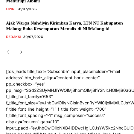
Menutupi Aibmu
OPINI
31/07/2026
Ajak Warga Nahdiyin Kirimkan Karya, LTN NU Kabupaten
Malang Buka Kesempatan Menulis di NUMalang.id
REDAKSI
30/07/2026
[tds_leads title_text=”Subscribe” input_placeholder=”Email
address” btn_horiz_align=”content-horiz-center”
pp_checkbox=”yes”
pp_msg=”SSd2ZSUyMHJlYWQlMjBhbmQlMjBhY2NlcHQlMjB0aGU
f_title_font_family=”653″
f_title_font_size=”eyJhbGwiOiIyNCIsInBvcnRyYWl0IjoiMjAiLCJs
f_title_font_line_height=”1″ f_title_font_weight=”700″
f_title_font_spacing=”-1″ msg_composer=”success”
display=”column” gap=”10″
input_padd=”eyJhbGwiOiIxNXB4IDEwcHgiLCJsYW5kc2NhcGUiO