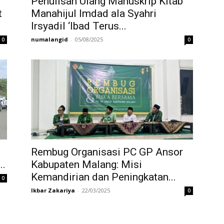
Penulisan Ulang Manuskrip Kitab
t
Manahijul Imdad ala Syahri
Irsyadil ‘Ibad Terus...
numalangid
-
05/08/2025
0
0
Rembug Organisasi PC GP Ansor
..
Kabupaten Malang: Misi
Kemandirian dan Peningkatan...
0
Ikbar Zakariya
-
22/03/2025
0