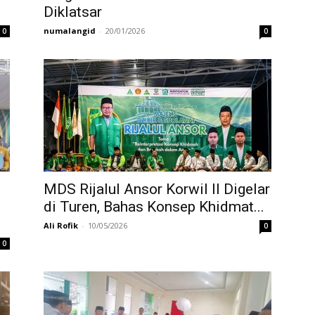
Diklatsar
numalangid
-
20/01/2026
0
0
MDS Rijalul Ansor Korwil II Digelar
di Turen, Bahas Konsep Khidmat...
Ali Rofik
-
10/05/2026
0
0