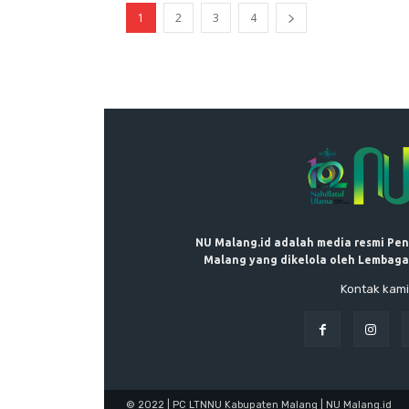
1
2
3
4
NU Malang.id adalah media resmi Pe
Malang yang dikelola oleh Lembaga
Kontak kami
© 2022 | PC LTNNU Kabupaten Malang | NU Malang.id