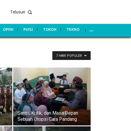
Telusuri
OPINI
PUISI
TOKOH
TEKNO
7 HARI POPULER
en
n
Santri, Kritik, dan Masa Depan:
Sebuah Otopsi Cara Pandang