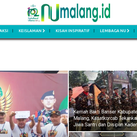
AKSI
KEISLAMAN
KISAH INSPIRATIF
LEMBAGA NU
Kemah Bakti Banser Kabupat
Malang, Kasatkorcab Tekanka
Jiwa Santri dan Disiplin Kader