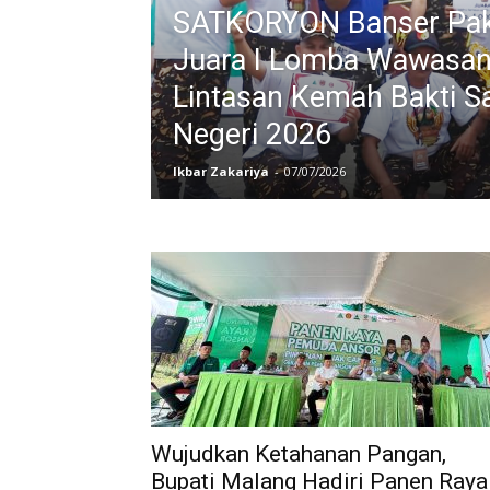
SATKORYON Banser Paki
Juara I Lomba Wawasan
Lintasan Kemah Bakti Sa
Negeri 2026
Ikbar Zakariya
-
07/07/2026
Wujudkan Ketahanan Pangan,
Bupati Malang Hadiri Panen Raya