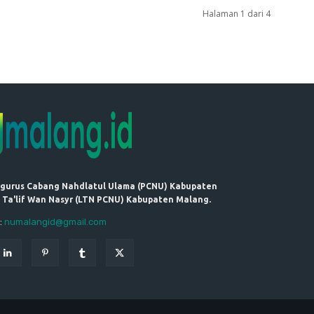
Halaman 1 dari 4
ngurus Cabang Nahdlatul Ulama (PCNU) Kabupaten
 Ta'lif Wan Nasyr (LTN PCNU) Kabupaten Malang.
:
numalangid@gmail.com