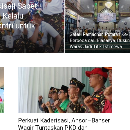
saji Sabet
 Kelalu
ntri untuk
Safari Ramadhan Putaran Ke-
Berbeda dari Biasanya, Dusun
Warak Jadi Titik Istimewa
Perkuat Kaderisasi, Ansor–Banser
Wagir Tuntaskan PKD dan