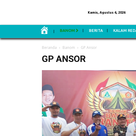
Kamis, Agustus 6, 2026
H
BANOM
BERITA
KALAM RED
O
M
E
Beranda
Banom
GP Ansor
GP ANSOR